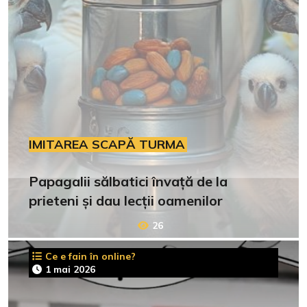
IMITAREA SCAPĂ TURMA
Papagalii sălbatici învață de la
prieteni și dau lecții oamenilor
26
Ce e fain în online?
1 mai 2026