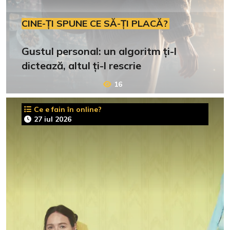
CINE-ȚI SPUNE CE SĂ-ȚI PLACĂ?
Gustul personal: un algoritm ți-l
dictează, altul ți-l rescrie
16
Ce e fain în online?
27 iul 2026