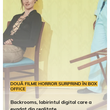
DOUĂ FILME HORROR SURPRIND ÎN BOX
OFFICE
Backrooms, labirintul digital care a
evadat din realitate