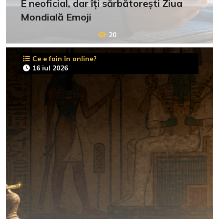
E neoficial, dar îți sărbătorești Ziua
Mondială Emoji
20
Ce e fain în online?
16 iul 2026