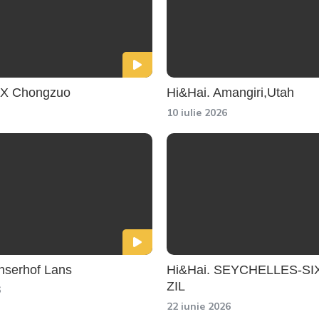
UX Chongzuo
Hi&Hai. Amangiri,Utah
10 iulie 2026
nserhof Lans
Hi&Hai. SEYCHELLES-S
ZIL
6
22 iunie 2026