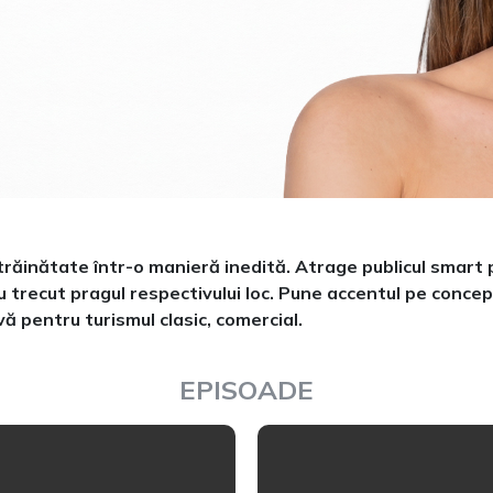
n străinătate într-o manieră inedită. Atrage publicul smar
u trecut pragul respectivului loc. Pune accentul pe concep
vă pentru turismul clasic, comercial.
EPISOADE