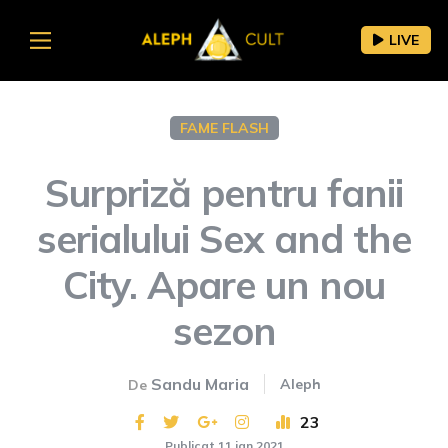
LIVE
FAME FLASH
Surpriză pentru fanii
serialului Sex and the
City. Apare un nou
sezon
Sandu Maria
Aleph
De
23
Publicat 11 ian 2021