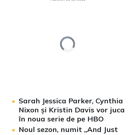
Video
Player
is
loading.
Loaded
:
Unmute
0%
Sarah Jessica Parker, Cynthia
Nixon și Kristin Davis vor juca
în noua serie de pe HBO
Noul sezon, numit „And Just