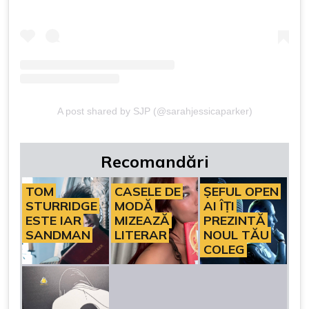
A post shared by SJP (@sarahjessicaparker)
Recomandări
TOM
CASELE DE
ȘEFUL OPEN
STURRIDGE
MODĂ
AI ÎȚI
ESTE IAR
MIZEAZĂ
PREZINTĂ
SANDMAN
LITERAR
NOUL TĂU
COLEG