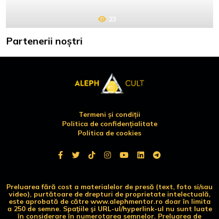
23
Partenerii noștri
Termeni și condiții
Politica de confidențialitate
Politica de cookies
Preluarea fără cost a materialelor de presă (text, foto si/sau
video), purtătoare de drepturi de proprietate intelectuală,
este aprobată de către www.alephmentor.ro doar în limita
a 250 de semne. Spaţiile şi URL-ul/hyperlink-ul nu sunt luate
în considerare în numerotarea semnelor. Preluarea de