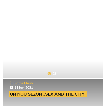
23
Fame Flash
11 ian 2021
UN NOU SEZON „SEX AND THE CITY”