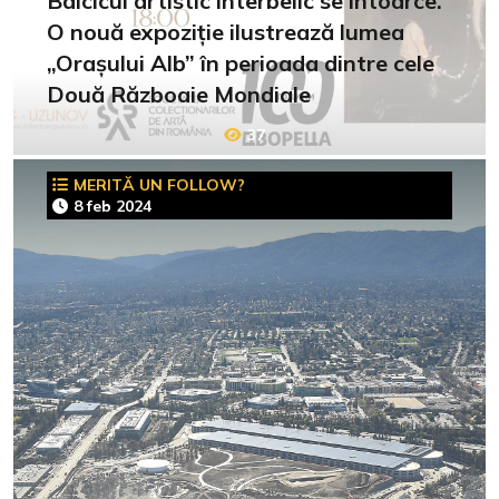
Balcicul artistic interbelic se întoarce.
O nouă expoziție ilustrează lumea
„Orașului Alb” în perioada dintre cele
Două Războaie Mondiale
37
MERITĂ UN FOLLOW?
8 feb 2024