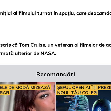
niţial al filmului turnat în spaţiu, care deocamdat
.
scris că Tom Cruise, un veteran al filmelor de ac
firmată ulterior de NASA.
Recomandări
ELE DE MODĂ MIZEAZĂ
ȘEFUL OPEN AI ÎȚI PREZ
ERAR
NOUL TĂU COLEG