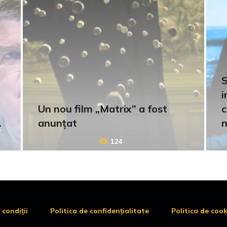
S
i
Un nou film „Matrix” a fost
c
anunțat
n
124
 condiții
Politica de confidențialitate
Politica de cook