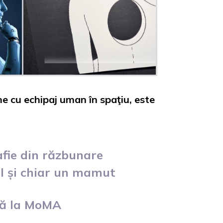
e cu echipaj uman în spaţiu, este
afie din răzbunare
l și chiar un mamut
nă la MoMA