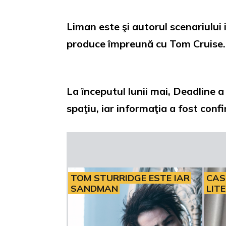
Liman este şi autorul scenariului i
produce împreună cu Tom Cruise
La începutul lunii mai, Deadline a 
spaţiu, iar informaţia a fost con
TOM STURRIDGE ESTE IAR
CAS
SANDMAN
LIT