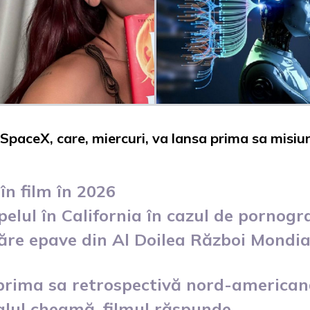
paceX, care, miercuri, va lansa prima sa misiun
în film în 2026
elul în California în cazul de pornogr
ăre epave din Al Doilea Război Mondia
 prima sa retrospectivă nord-america
alul cheamă, filmul răspunde