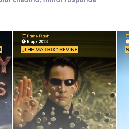
Fame Flash
5 apr 2024
4
„THE MATRIX” REVINE
S