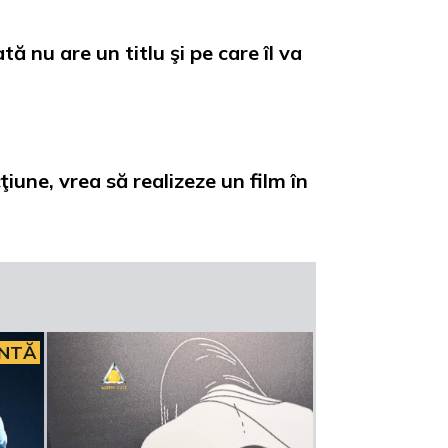
ă nu are un titlu şi pe care îl va
ţiune, vrea să realizeze un film în
INTĂ