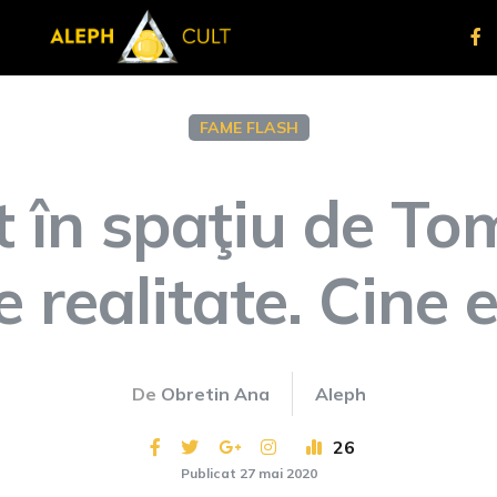
FAME FLASH
t în spaţiu de To
 realitate. Cine e
De
Obretin Ana
Aleph
26
Publicat 27 mai 2020