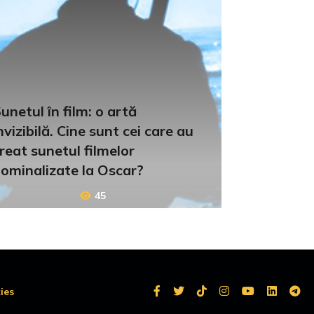
unetul în film: o artă
nvizibilă. Cine sunt cei care au
reat sunetul filmelor
ominalizate la Oscar?
45
ies