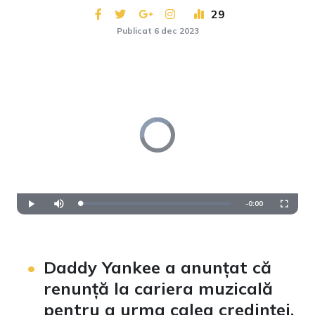
29
Publicat 6 dec 2023
Video
Player
is
loading.
Remaining
-
0:00
Loaded
:
Play
Mute
Fullscre
0%
Time
Daddy Yankee a anunțat că
renunță la cariera muzicală
pentru a urma calea credinței.