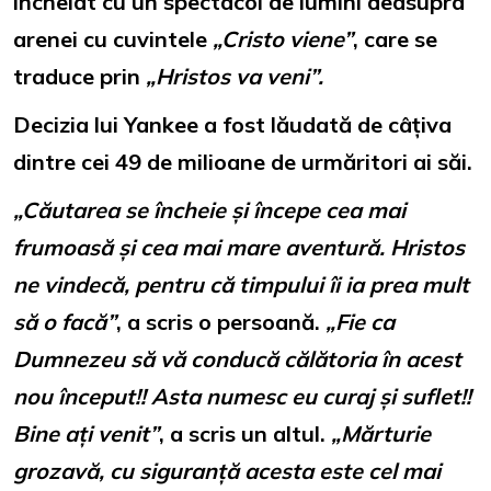
încheiat cu un spectacol de lumini deasupra
arenei cu cuvintele
„Cristo viene”
, care se
traduce prin
„Hristos va veni”.
Decizia lui Yankee a fost lăudată de câțiva
dintre cei 49 de milioane de urmăritori ai săi.
„Căutarea se încheie și începe cea mai
frumoasă și cea mai mare aventură. Hristos
ne vindecă, pentru că timpului îi ia prea mult
să o facă”
, a scris o persoană.
„Fie ca
Dumnezeu să vă conducă călătoria în acest
nou început!! Asta numesc eu curaj și suflet!!
Bine ați venit”
, a scris un altul.
„Mărturie
grozavă, cu siguranță acesta este cel mai