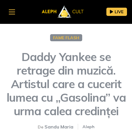
LIVE
FAME FLASH
Daddy Yankee se
retrage din muzică.
Artistul care a cucerit
lumea cu „Gasolina” va
urma calea credinței
Sandu Maria
Aleph
De