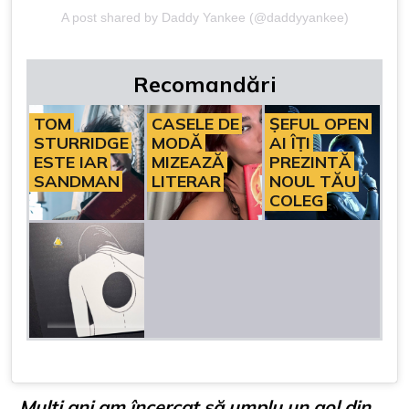
A post shared by Daddy Yankee (@daddyyankee)
Recomandări
TOM
CASELE DE
ȘEFUL OPEN
STURRIDGE
MODĂ
AI ÎȚI
ESTE IAR
MIZEAZĂ
PREZINTĂ
SANDMAN
LITERAR
NOUL TĂU
COLEG
„Mulți ani am încercat să umplu un gol din