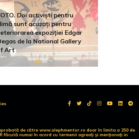
OTO. Doi activiști pentru
limă sunt acuzați pentru
eteriorarea expoziției Edgar
egas de la National Gallery
f Art
33
ies
te aprobată de către www.alephmentor.ro doar în limita a 250 de
i făcută numai în acord cu termenii agreaţi şi menţionaţi in