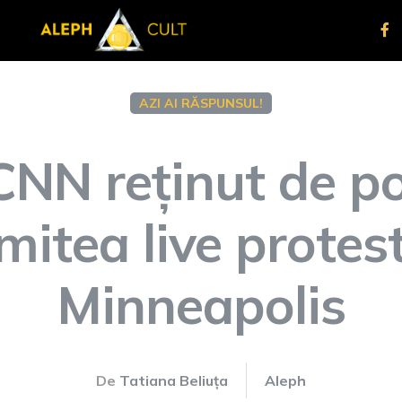
AZI AI RĂSPUNSUL!
CNN reținut de pol
mitea live protest
Minneapolis
De
Tatiana Beliuța
Aleph