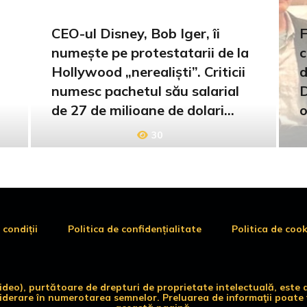
CEO-ul Disney, Bob Iger, îi
F
numește pe protestatarii de la
c
Hollywood „nerealiști”. Criticii
d
numesc pachetul său salarial
D
de 27 de milioane de dolari
o
nerealist
30
 condiții
Politica de confidențialitate
Politica de cook
 video), purtătoare de drepturi de proprietate intelectuală, es
siderare în numerotarea semnelor. Preluarea de informaţii poate f