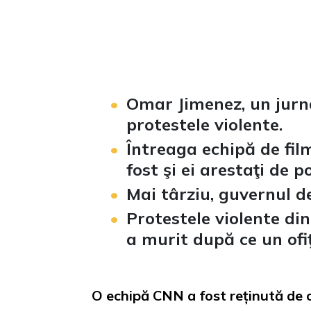
Omar Jimenez, un jurn
protestele violente
.
Întreaga echipă de fi
fost şi ei arestaţi de po
Mai târziu, guvernul d
Protestele violente di
a murit după ce un ofiţ
O echipă CNN a fost reținută de o