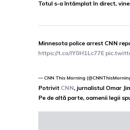
Totul s-a întâmplat în direct, vin
Minnesota police arrest CNN repo
https://t.co/IY0H1Lc77E
pic.twi
— CNN This Morning (@CNNThisMornin
Potrivit
CNN
, jurnalistul Omar Jim
Pe de altă parte, oamenii legii s