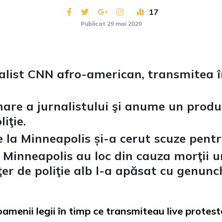
17
Publicat 29 mai 2020
alist CNN afro-american, transmitea î
lmare a jurnalistului şi anume un pro
liţie.
e la Minneapolis și-a cerut scuze pentr
n Minneapolis au loc din cauza morţii 
er de poliţie alb l-a apăsat cu genunch
amenii legii în timp ce transmiteau live protest