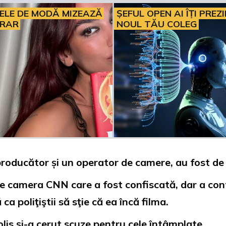
ELE DE MODĂ MIZEAZĂ
ȘEFUL OPEN AI ÎȚI PREZ
ERAR
NOUL TĂU COLEG
n producător și un operator de camere, au fost d
de camera CNN care a fost confiscată, dar a co
ca poliţiştii să sţie că ea încă filma.
lis și-a cerut scuze pentru cele întâmplate.