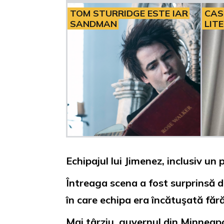
TOM STURRIDGE ESTE IAR
CAS
SANDMAN
LIT
Echipajul lui Jimenez, inclusiv u
Întreaga scena a fost surprinsă 
în care echipa era încătuşată fără 
Mai târziu, guvernul din Minneapo