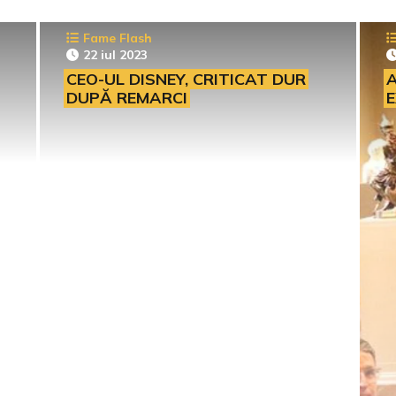
Fame Flash
22 iul 2023
CEO-UL DISNEY, CRITICAT DUR
A
DUPĂ REMARCI
E