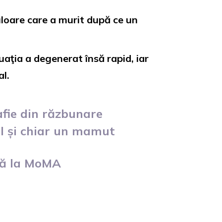
uloare care a murit după ce un
uaţia a degenerat însă rapid, iar
l.
afie din răzbunare
l și chiar un mamut
nă la MoMA