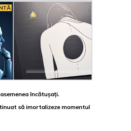
INTĂ
e asemenea încătușați.
ntinuat să imortalizeze momentul