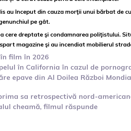
is au început din cauza morţii unui bărbat de c
 genunchiul pe gât.
a cere dreptate şi condamnarea poliţistului. Sit
part magazine şi au incendiat mobilierul strada
în film în 2026
elul în California în cazul de pornogr
ăre epave din Al Doilea Război Mondia
 prima sa retrospectivă nord-america
alul cheamă, filmul răspunde