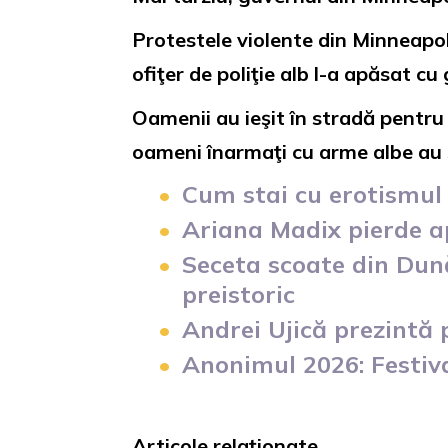
Protestele violente din Minneapol
ofiţer de poliţie alb l-a apăsat cu
Oamenii au ieşit în stradă pentru 
oameni înarmaţi cu arme albe au s
Cum stai cu erotismul 
Ariana Madix pierde ap
Seceta scoate din Dun
preistoric
Andrei Ujică prezintă
Anonimul 2026: Festiv
Articole relaționate