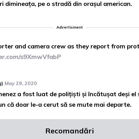
eri dimineața, pe o stradă din orașul american.
Advertisment
rter and camera crew as they report from prot
tter.com/s9XmwVfabP
g)
May 29, 2020
enez a fost luat de polițiști și încătușat deși el s
pun că doar le-a cerut să se mute mai departe.
Recomandări