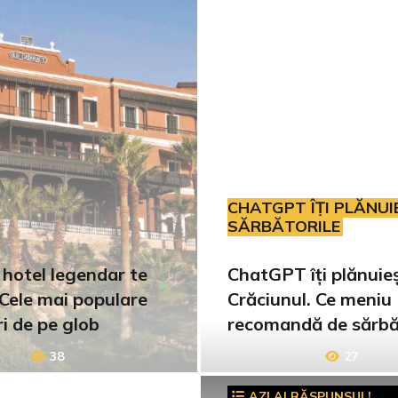
CHATGPT ÎȚI PLĂNUI
SĂRBĂTORILE
 hotel legendar te
ChatGPT îți plănuie
 Cele mai populare
Crăciunul. Ce meniu
i de pe glob
recomandă de sărbă
38
27
AZI AI RĂSPUNSUL!