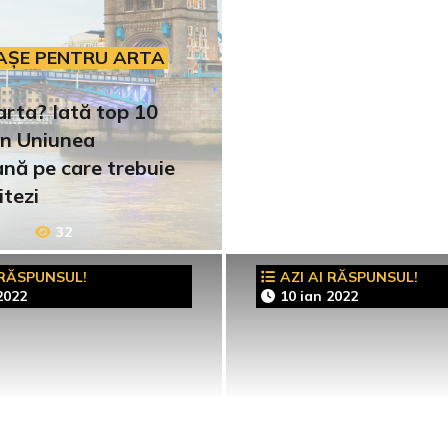
AȘE PENTRU ARTA
arta? Iată top 10
in Uniunea
nă pe care trebuie
itezi
32
 RĂSPUNSUL!
AZI AI RĂSPUNSUL!
2022
10 ian 2022