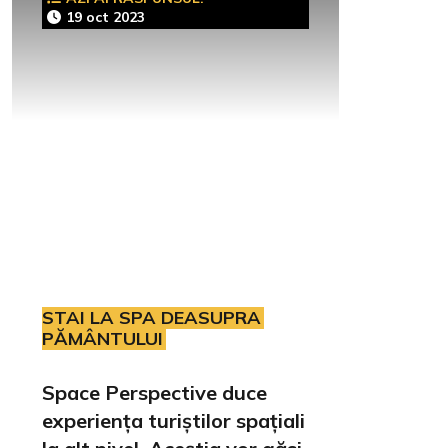
19 oct 2023
STAI LA SPA DEASUPRA
PĂMÂNTULUI
Space Perspective duce
experiența turiștilor spațiali