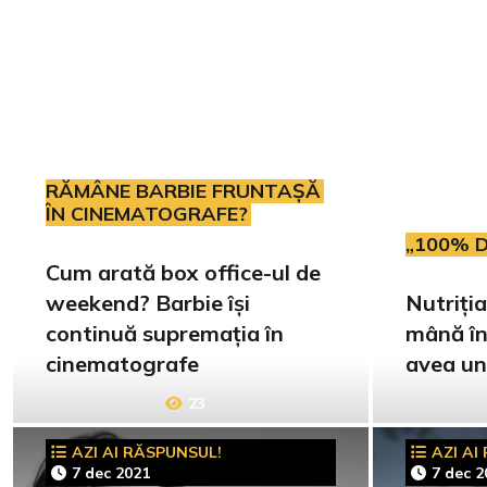
RĂMÂNE BARBIE FRUNTAȘĂ
ÎN CINEMATOGRAFE?
„100% D
Cum arată box office-ul de
weekend? Barbie își
Nutriția
continuă supremația în
mână în
cinematografe
avea un
23
AZI AI RĂSPUNSUL!
AZI AI
7 dec 2021
7 dec 2