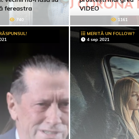
ă fereastra
VIDEO
740
1161
 RĂSPUNSUL!
MERITĂ UN FOLLOW?
021
4 sep 2021