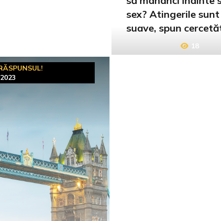
să mânânci înainte s
sex? Atingerile sunt
suave, spun cercetăt
18
 RĂSPUNSUL!
 2023