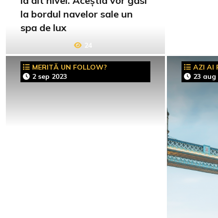
la alt nivel. Aceștia vor găsi
la bordul navelor sale un
spa de lux
24
MERITĂ UN FOLLOW?
AZI AI
2 sep 2023
23 aug