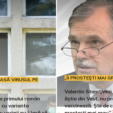
„ÎI PROSTEȘTI MAI G
IASĂ VIRUSUL PE
Valentin Stan: „Vezi 
a primului român
ăștia din Vest, nu p
t cu varianta
vaccinează. Știi de c
 vecinii nu-l lasă să
prostești mai greu” 