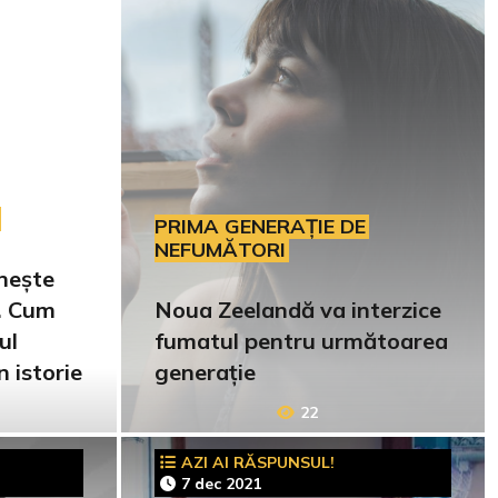
PRIMA GENERAȚIE DE
NEFUMĂTORI
inește
. Cum
Noua Zeelandă va interzice
ul
fumatul pentru următoarea
n istorie
generație
22
AZI AI RĂSPUNSUL!
7 dec 2021