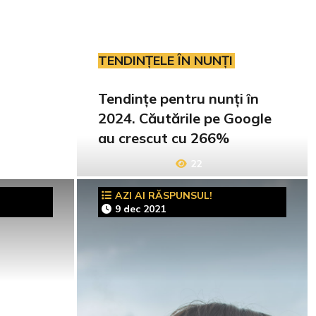
TENDINȚELE ÎN NUNȚI
Tendințe pentru nunți în
2024. Căutările pe Google
au crescut cu 266%
22
AZI AI RĂSPUNSUL!
9 dec 2021