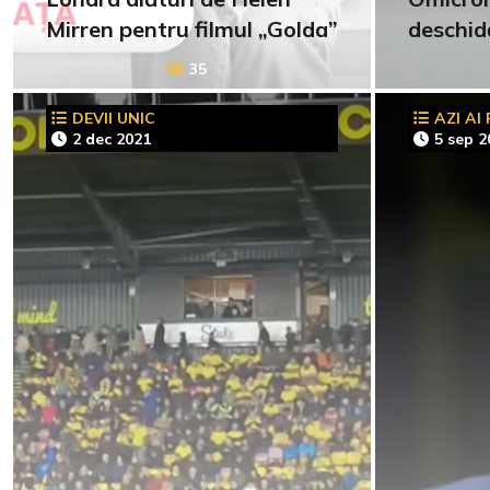
Mirren pentru filmul „Golda”
deschid
35
DEVII UNIC
AZI AI
2 dec 2021
5 sep 2