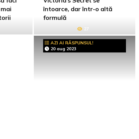
ă faci
Victoria’s Secret se
 mai
întoarce, dar într-o altă
orii
formulă
27
AZI AI RĂSPUNSUL!
20 aug 2023