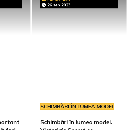
26 sep 2023
SCHIMBĂRI ÎN LUMEA MODEI
portant
Schimbări în lumea modei.