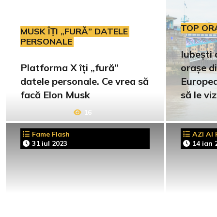
TOP OR
MUSK ÎȚI „FURĂ” DATELE
PERSONALE
Iubești 
Platforma X îți „fură”
orașe d
datele personale. Ce vrea să
Europea
facă Elon Musk
să le viz
16
Fame Flash
AZI AI
31 iul 2023
14 ian 