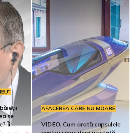
REU”
băieții
AFACEREA CARE NU MOARE
rea se
e? Îi
VIDEO. Cum arată capsulele
–
pentru sinucidere asistată