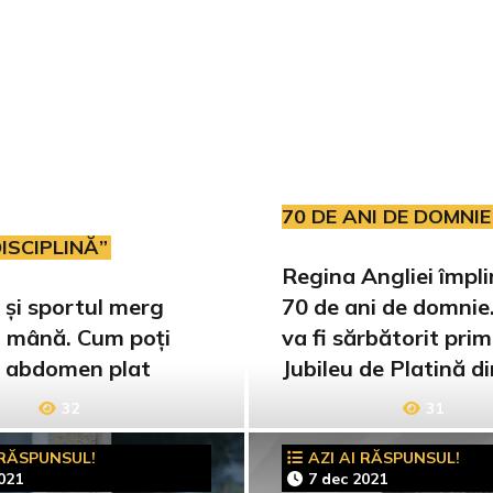
70 DE ANI DE DOMNIE
ISCIPLINĂ”
Regina Angliei împl
 și sportul merg
70 de ani de domnie
 mână. Cum poți
va fi sărbătorit prim
 abdomen plat
Jubileu de Platină di
32
31
 RĂSPUNSUL!
AZI AI RĂSPUNSUL!
021
7 dec 2021