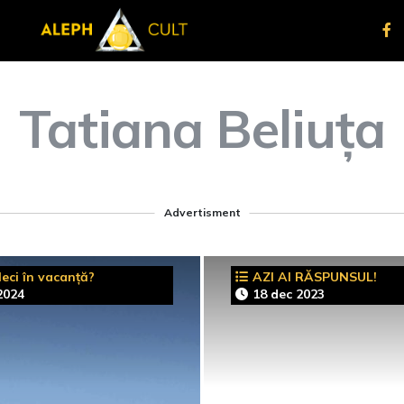
Tatiana Beliuța
Advertisment
eci în vacanță?
AZI AI RĂSPUNSUL!
2024
18 dec 2023