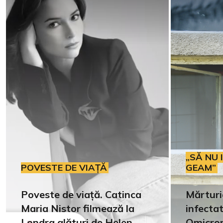
„SĂ NU 
POVESTE DE VIAȚĂ
GEAM”
Poveste de viață. Catinca
Mărturi
Maria Nistor filmează la
infecta
Londra alături de Helen
Omicron: