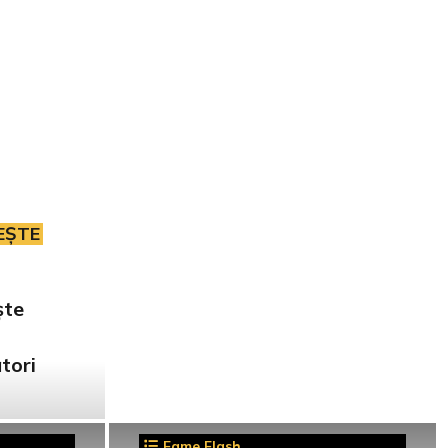
EȘTE
ște
tori
Fame Flash