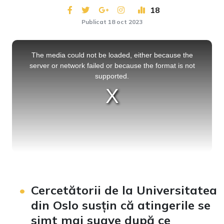
18
Publicat 18 oct 2023
This
is
a
The media could not be loaded, either because the
modal
window.
server or network failed or because the format is not
supported.
Cercetătorii de la Universitatea
din Oslo susțin că atingerile se
simt mai suave după ce