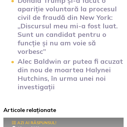
Donald Trump și-a făcut o
apariție voluntară la procesul
civil de fraudă din New York:
„Discursul meu mi-a fost luat.
Sunt un candidat pentru o
funcție și nu am voie să
vorbesc”
Alec Baldwin ar putea fi acuzat
din nou de moartea Halynei
Hutchins, în urma unei noi
investigații
Articole relaționate
AZI AI RĂSPUNSUL!