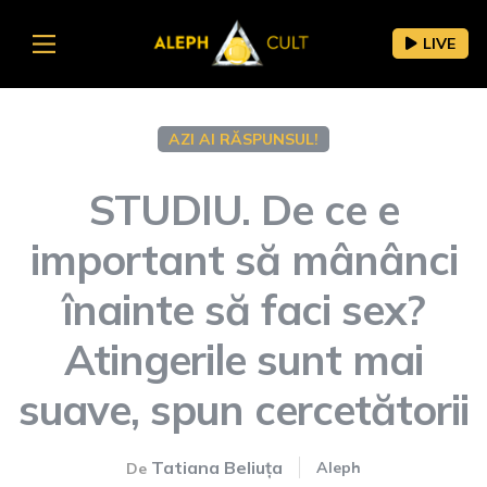
LIVE
AZI AI RĂSPUNSUL!
STUDIU. De ce e
important să mânânci
înainte să faci sex?
Atingerile sunt mai
suave, spun cercetătorii
Tatiana Beliuța
Aleph
De