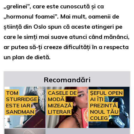
„grelinei”, care este cunoscută și ca
„hormonul foamei”. Mai mult, oamenii de
știință din Oslo spun că aceste atingeri pe
care le simți mai suave atunci când mănânci,
ar putea să-ți creeze dificultăți în a respecta
un plan de dietă.
Recomandări
TOM
CASELE DE
ȘEFUL OPEN
STURRIDGE
MODĂ
AI ÎȚI
ESTE IAR
MIZEAZĂ
PREZINTĂ
SANDMAN
LITERAR
NOUL TĂU
COLEG