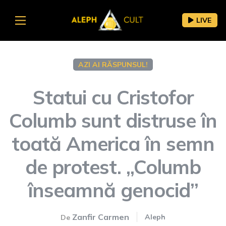
LIVE
AZI AI RĂSPUNSUL!
Statui cu Cristofor
Columb sunt distruse în
toată America în semn
de protest. „Columb
înseamnă genocid”
Zanfir Carmen
Aleph
De