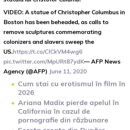
VIDEO: A statue of Christopher Columbus in
Boston has been beheaded, as calls to
remove sculptures commemorating
colonizers and slavers sweep the
US.
https://t.co/CICkVM4wg6
pic.twitter.com/MpURt87ydK
— AFP News
Agency (@AFP)
June 11, 2020
Cum stai cu erotismul în film în
2026
Ariana Madix pierde apelul în
California în cazul de
pornografie din răzbunare
Seceta scoate din Dunăre