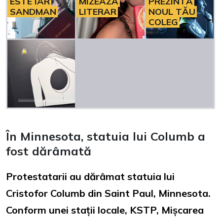
ESTE IAR
MIZEAZĂ
PREZINTĂ
SANDMAN
LITERAR
NOUL TĂU
COLEG
În Minnesota, statuia lui Columb a
fost dărâmată
Protestatarii au dărâmat statuia lui
Cristofor Columb din Saint Paul, Minnesota.
Conform unei stații locale, KSTP, Mișcarea