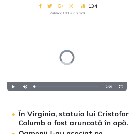
134
Publicat 11 iun 2020
Video
Player
is
loading.
Remaining
-
0:00
Loaded
:
Play
Mute
Fullscre
0%
Time
În Virginia, statuia lui Cristofor
Columb a fost aruncată în apă.
Oamenii l-au asociat pe