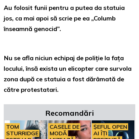
Au folosit funii pentru a putea da statuia
jos, ca mai apoi să scrie pe ea „Columb
înseamnă genocid”.
Nu se afla niciun echipaj de poliție la fața
locului, însă exista un elicopter care survola
zona după ce statuia a fost dărâmată de
către protestatari.
Recomandări
TOM
CASELE DE
ȘEFUL OPEN
STURRIDGE
MODĂ
AI ÎȚI