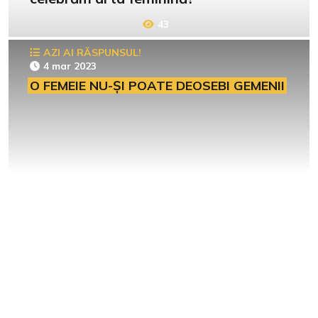
43
AZI AI RĂSPUNSUL!
4 mar 2023
O FEMEIE NU-ȘI POATE DEOSEBI GEMENII