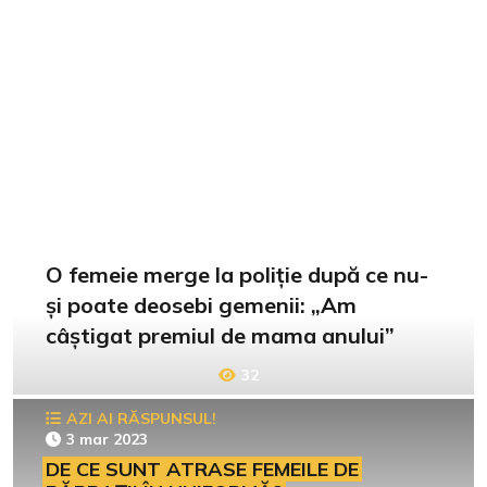
O femeie merge la poliție după ce nu-
și poate deosebi gemenii: „Am
câștigat premiul de mama anului”
32
AZI AI RĂSPUNSUL!
3 mar 2023
DE CE SUNT ATRASE FEMEILE DE