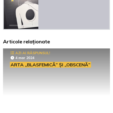
Articole relaționate
AZI AI RĂSPUNSUL!
4 mar 2024
ARTA „BLASFEMICĂ” ȘI „OBSCENĂ”