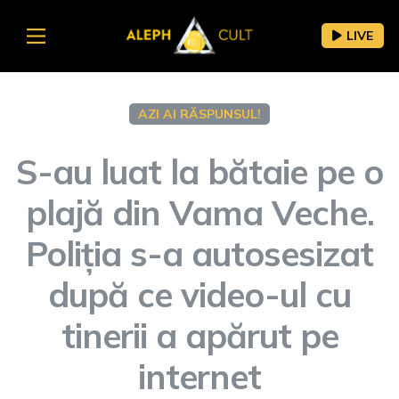
LIVE
AZI AI RĂSPUNSUL!
S-au luat la bătaie pe o
plajă din Vama Veche.
Poliția s-a autosesizat
după ce video-ul cu
tinerii a apărut pe
internet