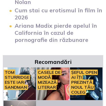
Nolan
Cum stai cu erotismul în film în
2026
Ariana Madix pierde apelul în
California în cazul de
pornografie din răzbunare
Recomandări
TOM
CASELE DE
ȘEFUL OPEN
STURRIDGE
MODĂ
AI ÎȚI
ESTE IAR
MIZEAZĂ
PREZINTĂ
SANDMAN
LITERAR
NOUL TĂU
COLEG