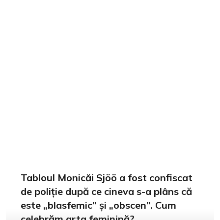
Tabloul Monicăi Sjöö a fost confiscat
de poliție după ce cineva s-a plâns că
este „blasfemic” și „obscen”. Cum
celebrăm arta feminină?