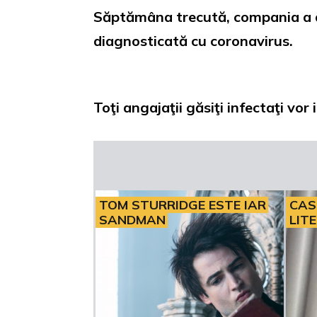
Săptămâna trecută, compania a dec
diagnosticată cu coronavirus.
Toţi angajaţii găsiţi infectaţi vor
TOM STURRIDGE ESTE IAR
CAS
SANDMAN
LIT