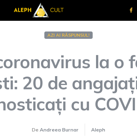
AZI AI RĂSPUNSUL!
coronavirus la o f
ti: 20 de angajați
nosticați cu COV
De
Andreea Burnar
Aleph