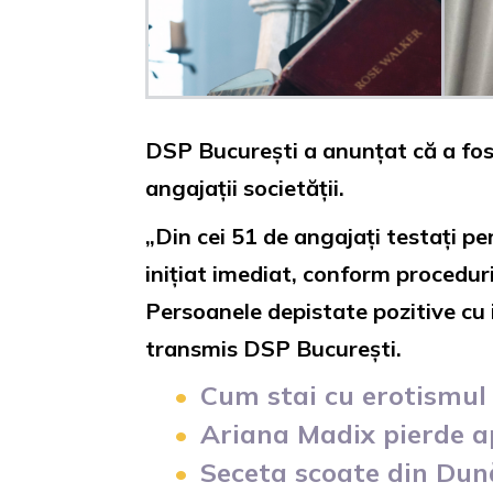
DSP București a anunțat că a fost
angajații societății.
„Din cei 51 de angajați testați p
inițiat imediat, conform procedur
Persoanele depistate pozitive cu 
transmis DSP București.
Cum stai cu erotismul 
Ariana Madix pierde ap
Seceta scoate din Dun