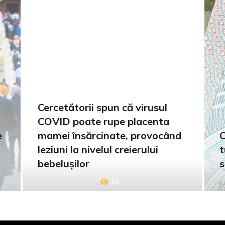
Cercetătorii spun că virusul
COVID poate rupe placenta
e
mamei însărcinate, provocând
C
leziuni la nivelul creierului
t
bebelușilor
s
34