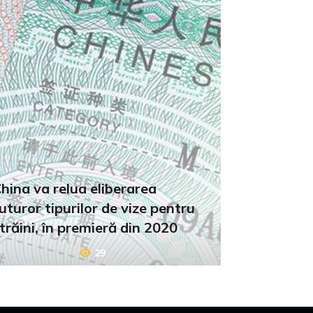
hina va relua eliberarea
uturor tipurilor de vize pentru
trăini, în premieră din 2020
29