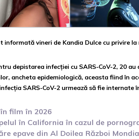
 informată vineri de Kandia Dulce cu privire la r
entru depistarea infecției cu SARS-CoV-2, 20 au
ilor, ancheta epidemiologică, aceasta fiind în 
infecția SARS-CoV-2 urmează să fie internate î
în film în 2026
elul în California în cazul de pornogr
ăre epave din Al Doilea Război Mondia