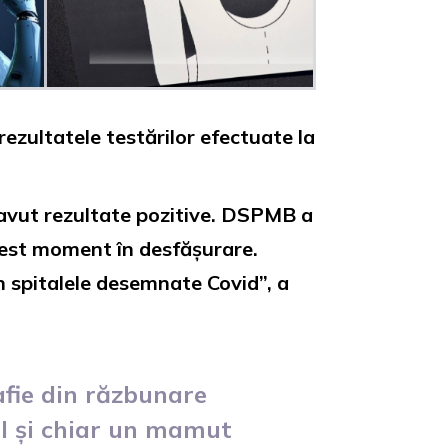
ezultatele testărilor efectuate la
 avut rezultate pozitive. DSPMB a
acest moment în desfășurare.
n spitalele desemnate Covid”, a
afie din răzbunare
l și chiar un mamut