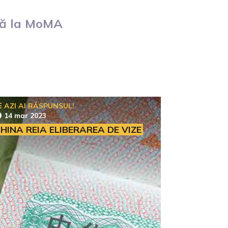
nă la MoMA
AZI AI RĂSPUNSUL!
14 mar 2023
HINA REIA ELIBERAREA DE VIZE