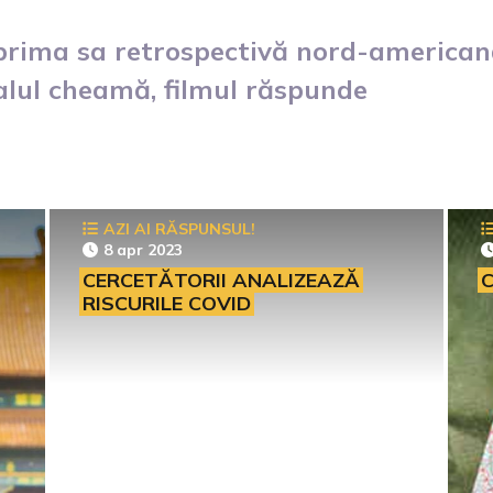
 prima sa retrospectivă nord-america
alul cheamă, filmul răspunde
AZI AI RĂSPUNSUL!
8 apr 2023
CERCETĂTORII ANALIZEAZĂ
C
RISCURILE COVID