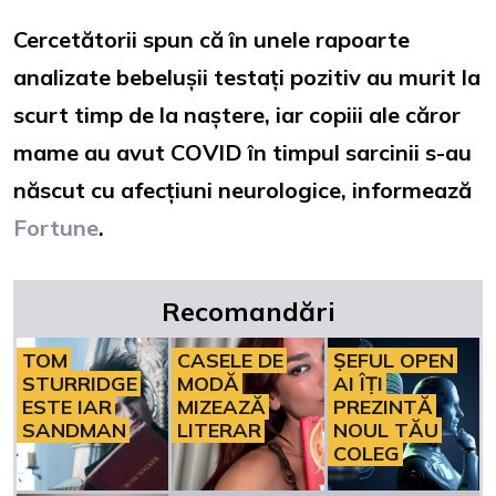
Cercetătorii spun că în unele rapoarte
analizate bebelușii testați pozitiv au murit la
scurt timp de la naștere, iar copiii ale căror
mame au avut COVID în timpul sarcinii s-au
născut cu afecțiuni neurologice, informează
Fortune
.
Recomandări
TOM
CASELE DE
ȘEFUL OPEN
STURRIDGE
MODĂ
AI ÎȚI
ESTE IAR
MIZEAZĂ
PREZINTĂ
SANDMAN
LITERAR
NOUL TĂU
COLEG