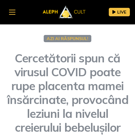
LIVE
AZI AI RĂSPUNSUL!
Cercetătorii spun că
virusul COVID poate
rupe placenta mamei
însărcinate, provocând
leziuni la nivelul
creierului bebelușilor