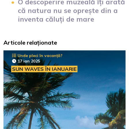
O descoperire muzeală îți arată
că natura nu se oprește din a
inventa căluți de mare
Articole relaționate
Unde pleci în vacanță?
17 ian 2025
SUN WAVES ÎN IANUARIE