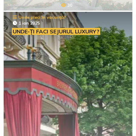
30
Unde pleci în vacanță?
1 ian 2025
UNDE-ȚI FACI SEJURUL LUXURY?