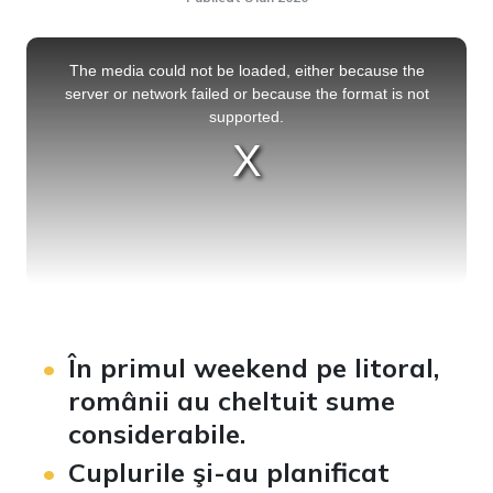
This
is
a
The media could not be loaded, either because the
modal
window.
server or network failed or because the format is not
supported.
În primul weekend pe litoral,
românii au cheltuit sume
considerabile.
Cuplurile şi-au planificat