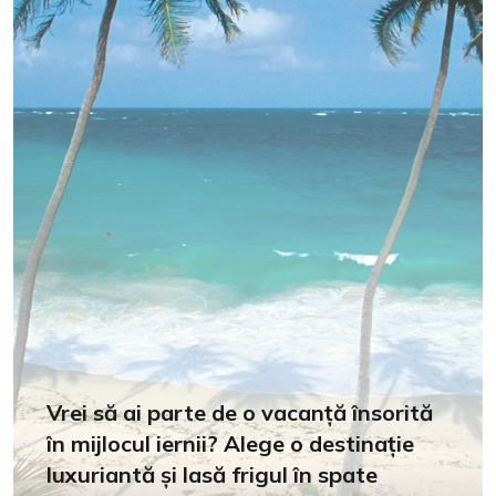
Vrei să ai parte de o vacanță însorită
în mijlocul iernii? Alege o destinație
luxuriantă și lasă frigul în spate