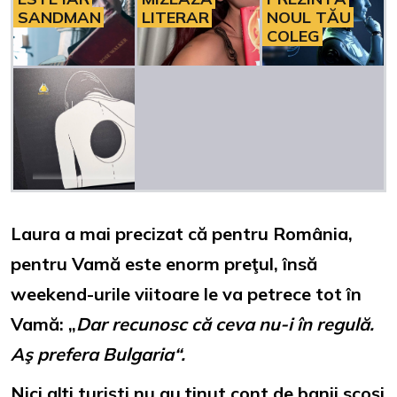
SANDMAN
LITERAR
NOUL TĂU
COLEG
Laura a mai precizat că pentru România,
pentru Vamă este enorm preţul, însă
weekend-urile viitoare le va petrece tot în
Vamă: „
Dar recunosc că ceva nu-i în regulă.
Aş prefera Bulgaria“.
Nici alţi turişti nu au ţinut cont de banii scoşi