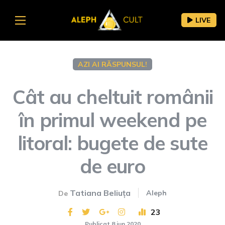
LIVE
AZI AI RĂSPUNSUL!
Cât au cheltuit românii
în primul weekend pe
litoral: bugete de sute
de euro
Tatiana Beliuța
Aleph
De
23
Publicat 8 iun 2020