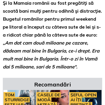
Şi la Mamaia românii au fost pregătiţi să
scoată bani mulţi pentru odihnă şi distracţie.
Bugetul românilor pentru primul weekend
pe litoral a început cu câteva sute de lei şi s-
a ridicat chiar până la câteva sute de euro:
„Am dat cam două milioane pe cazare,
dădeam mai bine în Bulgaria, ce-i drept. Era
mult mai bine în Bulgaria. Într-o zi în Vamă
dai 5 milioane, sari de 5 milioane“.
Recomandări
TOM
CASELE DE
ȘEFUL OPEN
STURRIDGE
MODĂ
AI ÎȚI
ESTE IAR
MIZEAZĂ
PREZINTĂ