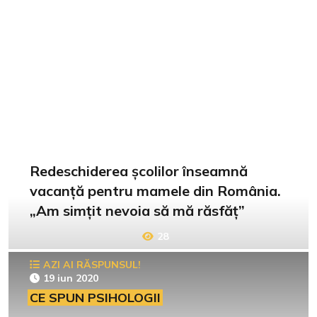
Redeschiderea școlilor înseamnă
vacanță pentru mamele din România.
„Am simțit nevoia să mă răsfăț”
28
AZI AI RĂSPUNSUL!
19 iun 2020
CE SPUN PSIHOLOGII