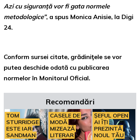
Azi cu siguranţă vor fi gata normele
metodologice”
, a spus Monica Anisie, la Digi
24.
Conform sursei citate, grădiniţele se vor
putea deschide odată cu publicarea
normelor în Monitorul Oficial.
Recomandări
TOM
CASELE DE
ȘEFUL OPEN
STURRIDGE
MODĂ
AI ÎȚI
ESTE IAR
MIZEAZĂ
PREZINTĂ
SANDMAN
LITERAR
NOUL TĂU