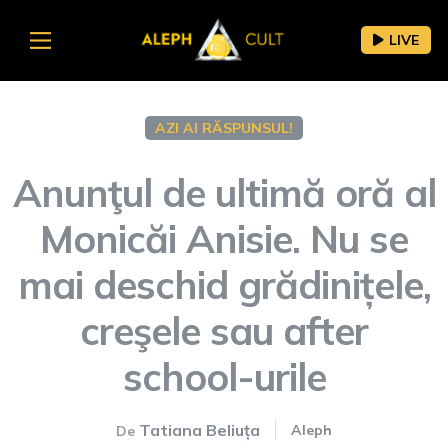
LIVE
AZI AI RĂSPUNSUL!
Anunţul de ultimă oră al
Monicăi Anisie. Nu se
mai deschid grădinițele,
creşele sau after
school-urile
Tatiana Beliuța
Aleph
De