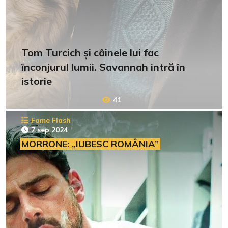
Tom Turcich și câinele lui fac
înconjurul lumii. Savannah intră în
istorie
41
Fame Flash
7 sep 2024
MORRONE: „IUBESC ROMÂNIA”