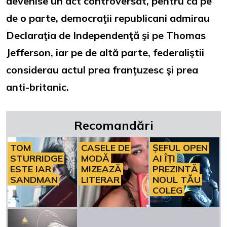
devenise un act controversat, pentru că pe
de o parte, democraţii republicani admirau
Declaraţia de Independenţă şi pe Thomas
Jefferson, iar pe de altă parte, federaliştii
considerau actul prea franţuzesc şi prea
anti-britanic.
Recomandări
TOM
CASELE DE
ȘEFUL OPEN
STURRIDGE
MODĂ
AI ÎȚI
ESTE IAR
MIZEAZĂ
PREZINTĂ
SANDMAN
LITERAR
NOUL TĂU
COLEG