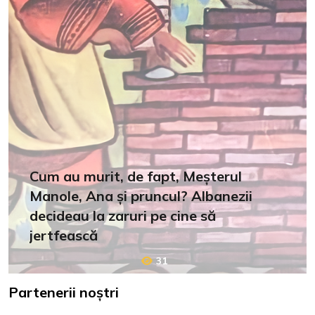
Cum au murit, de fapt, Meșterul
Manole, Ana și pruncul? Albanezii
decideau la zaruri pe cine să
jertfească
31
Partenerii noștri