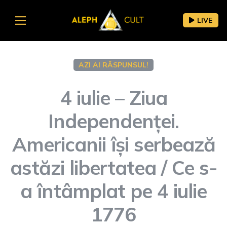
LIVE
AZI AI RĂSPUNSUL!
4 iulie – Ziua
Independenței.
Americanii își serbează
astăzi libertatea / Ce s-
a întâmplat pe 4 iulie
1776