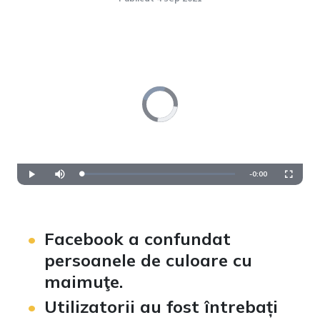
Video
Player
is
loading.
Remaining
-
0:00
Loaded
:
Play
Mute
Fullscre
0%
Time
Facebook a confundat
persoanele de culoare cu
maimuţe.
Utilizatorii au fost întrebați