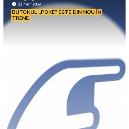
22 mar 2024
BUTONUL „POKE” ESTE DIN NOU ÎN
TREND