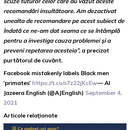
scuze tuturor celor care au văzut aceste
recomandări insultătoare. Am dezactivat
unealta de recomandare pe acest subiect de
îndată ce ne-am dat seama ce se întâmplă
pentru a investiga cauza problemei şi a
preveni repetarea acesteia”,
a precizat
purtătorul de cuvânt.
Facebook mistakenly labels Black men
‘primates’
https://t.co/s7z22jKcEw
— Al
Jazeera English (@AJEnglish)
September 4,
2021
Articole relaționate
Ce gadget-uri apar?