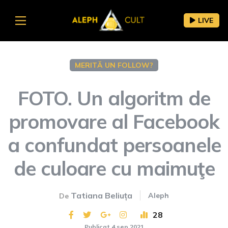
LIVE
MERITĂ UN FOLLOW?
FOTO. Un algoritm de
promovare al Facebook
a confundat persoanele
de culoare cu maimuţe
Tatiana Beliuța
Aleph
De
28
Publicat 4 sep 2021