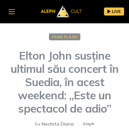
LIVE
FAME FLASH
Elton John susține
ultimul său concert în
Suedia, în acest
weekend: „Este un
spectacol de adio”
Nechita Diana
Aleph
De