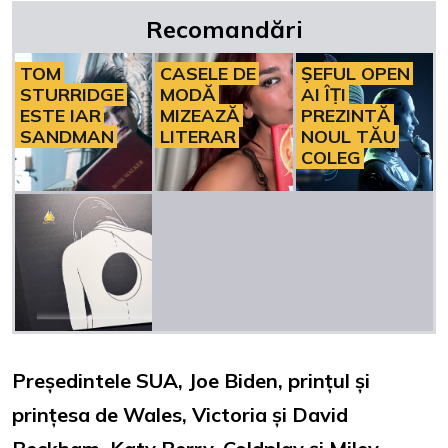
Recomandări
TOM
CASELE DE
ȘEFUL OPEN
STURRIDGE
MODĂ
AI ÎȚI
ESTE IAR
MIZEAZĂ
PREZINTĂ
SANDMAN
LITERAR
NOUL TĂU
COLEG
Președintele SUA, Joe Biden, prințul și
prințesa de Wales, Victoria și David