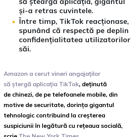
să șteargă aplicația, gigantul
și-a retras cuvintele.
Între timp, TikTok reacționase,
spunând că respectă pe deplin
confidențialitatea utilizatorilor
săi.
Amazon a cerut vineri angajaților
să ștergă aplicația TikTok
, deținută
de chinezi, de pe telefoanele mobile, din
motive de securitate, dorința gigantul
tehnologic contribuind la creșterea
suspiciunii în legătură cu rețeaua socială,
scrie
The New York Times.