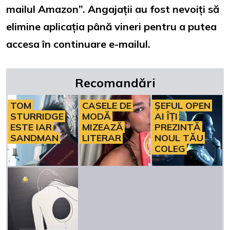
mailul Amazon”. Angajații au fost nevoiți să
elimine aplicația până vineri pentru a putea
accesa în continuare e-mailul.
Recomandări
TOM
CASELE DE
ȘEFUL OPEN
STURRIDGE
MODĂ
AI ÎȚI
ESTE IAR
MIZEAZĂ
PREZINTĂ
SANDMAN
LITERAR
NOUL TĂU
COLEG