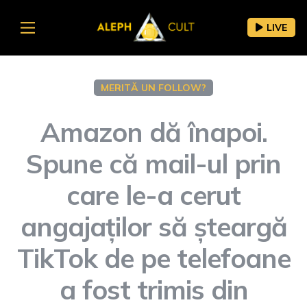
LIVE
MERITĂ UN FOLLOW?
Amazon dă înapoi.
Spune că mail-ul prin
care le-a cerut
angajaților să șteargă
TikTok de pe telefoane
a fost trimis din