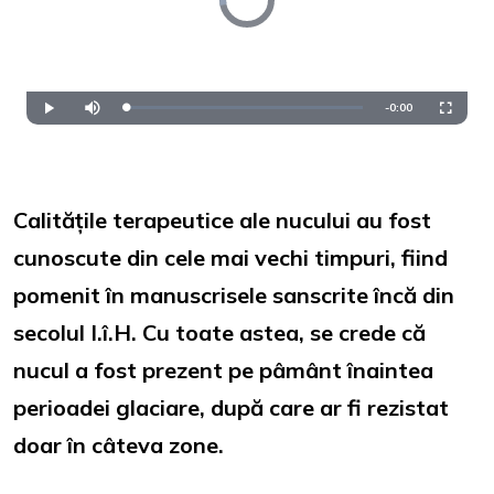
is
loading.
Remaining
-
0:00
Loaded
:
Play
Mute
Fullscre
0%
Time
Calitățile terapeutice ale nucului au fost
cunoscute din cele mai vechi timpuri, fiind
pomenit în manuscrisele sanscrite încă din
secolul I.î.H. Cu toate astea, se crede că
nucul a fost prezent pe pâmânt înaintea
perioadei glaciare, după care ar fi rezistat
doar în câteva zone.