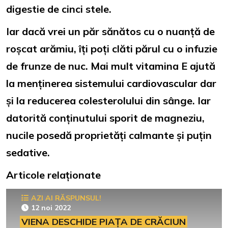
digestie de cinci stele.
Iar dacă vrei un păr sănătos cu o nuanță de
roșcat arămiu, îți poți clăti părul cu o infuzie
de frunze de nuc. Mai mult vitamina E ajută
la menținerea sistemului cardiovascular dar
și la reducerea colesterolului din sânge. Iar
datorită conținutului sporit de magneziu,
nucile posedă proprietăți calmante și puțin
sedative.
Articole relaționate
AZI AI RĂSPUNSUL!
12 noi 2022
VIENA DESCHIDE PIAȚA DE CRĂCIUN