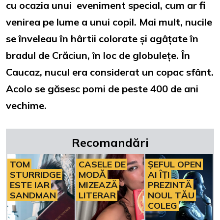
cu ocazia unui eveniment special, cum ar fi
venirea pe lume a unui copil. Mai mult, nucile
se înveleau în hârtii colorate și agâțate în
bradul de Crăciun, în loc de globulețe. În
Caucaz, nucul era considerat un copac sfânt.
Acolo se găsesc pomi de peste 400 de ani
vechime.
Recomandări
TOM
CASELE DE
ȘEFUL OPEN
STURRIDGE
MODĂ
AI ÎȚI
ESTE IAR
MIZEAZĂ
PREZINTĂ
SANDMAN
LITERAR
NOUL TĂU
COLEG