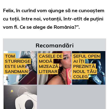
Felix, în curînd vom ajunge să ne cunoaștem
cu toții, între noi, votanții, într-atît de puțini
vom fi. Ce se alege de România?”.
Recomandări
TOM
CASELE DE
ȘEFUL OPEN
STURRIDGE
MODĂ
AI ÎȚI
ESTE IAR
MIZEAZĂ
PREZINTĂ
SANDMAN
LITERAR
NOUL TĂU
COLEG