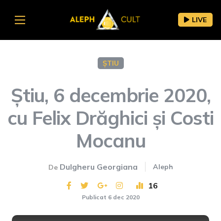
LIVE
ȘTIU
Știu, 6 decembrie 2020,
cu Felix Drăghici și Costi
Mocanu
Dulgheru Georgiana
Aleph
De
16
Publicat 6 dec 2020
This