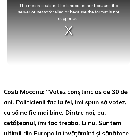
is
a
The media could not be loaded, either because the
modal
window.
server or network failed or because the format is not
supported.
Costi Mocanu: ”Votez conștiincios de 30 de
ani. Politicienii fac la fel, îmi spun să votez,
ca să ne fie mai bine. Dintre noi, eu,
cetățeanul, îmi fac treaba. Ei nu. Suntem
ultimii din Europa la învățămînt și sănătate.