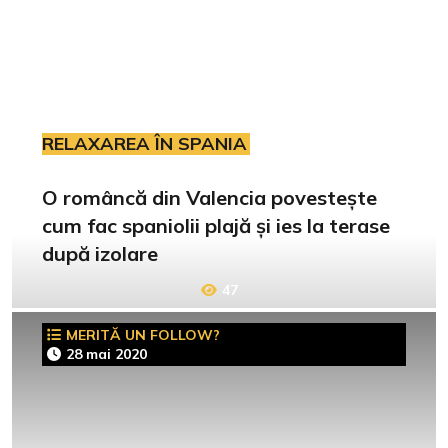
RELAXAREA ÎN SPANIA
O româncă din Valencia povestește
cum fac spaniolii plajă și ies la terase
după izolare
47
MERITĂ UN FOLLOW?
28 mai 2020