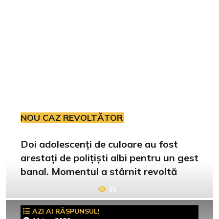
NOU CAZ REVOLTĂTOR
Doi adolescenți de culoare au fost
arestați de polițiști albi pentru un gest
banal. Momentul a stârnit revoltă
25
AZI AI RĂSPUNSUL!