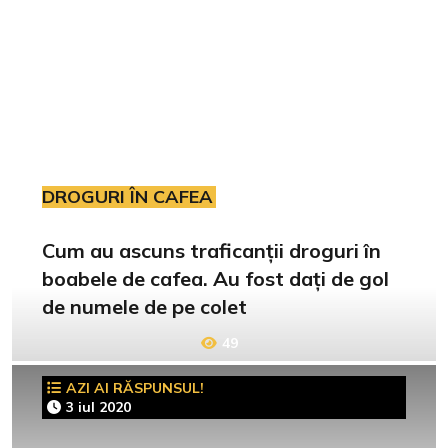
DROGURI ÎN CAFEA
Cum au ascuns traficanții droguri în
boabele de cafea. Au fost dați de gol
de numele de pe colet
49
AZI AI RĂSPUNSUL!
3 iul 2020