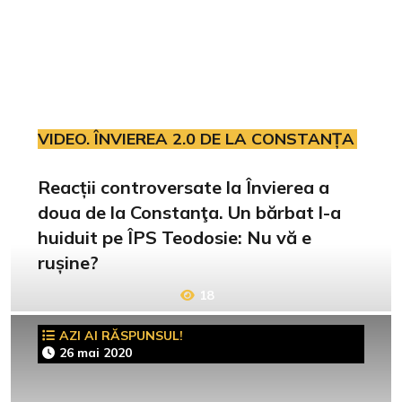
VIDEO. ÎNVIEREA 2.0 DE LA CONSTANȚA
Reacții controversate la Învierea a
doua de la Constanţa. Un bărbat l-a
huiduit pe ÎPS Teodosie: Nu vă e
rușine?
18
AZI AI RĂSPUNSUL!
26 mai 2020