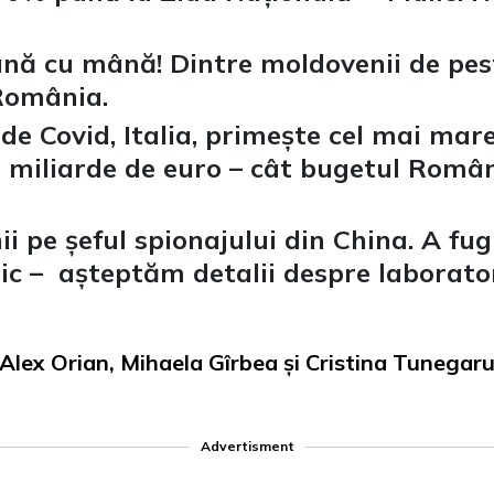
ă cu mână! Dintre moldovenii de peste
România.
de Covid, Italia, primește cel mai ma
 miliarde de euro – cât bugetul Român
i pe șeful spionajului din China. A fu
plic – așteptăm detalii despre laborat
: Alex Orian, Mihaela Gîrbea și Cristina Tunegaru
Advertisment