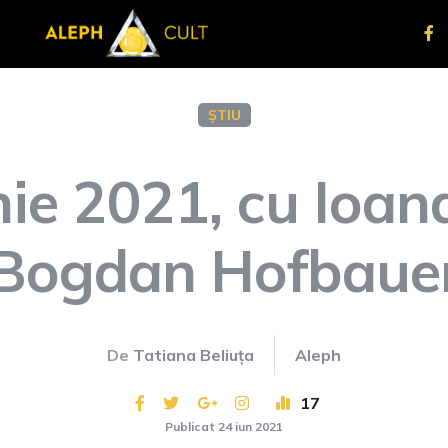
ȘTIU
nie 2021, cu Ioana
Bogdan Hofbaue
De
Tatiana Beliuța
Aleph
17
Publicat 24 iun 2021