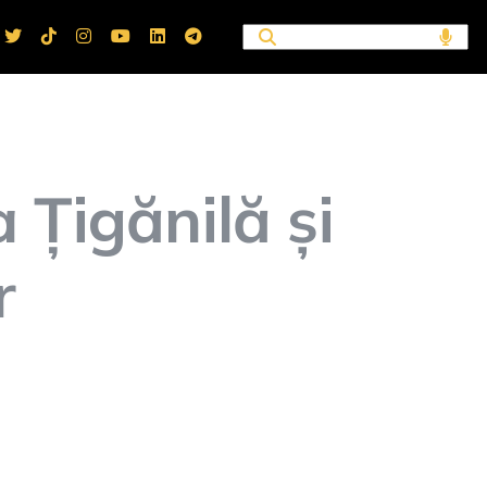
 Țigănilă și
r