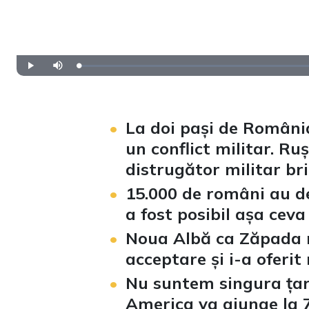
Loaded
:
Play
Mute
0%
La doi pași de Români
un conflict militar. R
distrugător militar bri
15.000 de români au de
a fost posibil așa cev
Noua Albă ca Zăpada nu
acceptare și i-a oferit 
Nu suntem singura țară
America va ajunge la 7