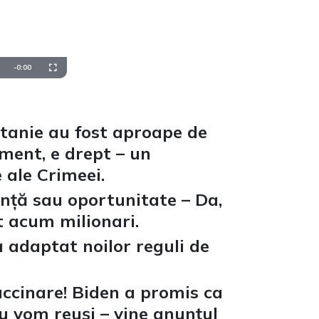
Remaining
-
0:00
Fullscreen
Time
itanie au fost aproape de
sment, e drept – un
 ale Crimeei.
ență sau oportunitate – Da,
t acum milionari.
 adaptat noilor reguli de
accinare! Biden a promis ca
u vom reuși – vine anunțul