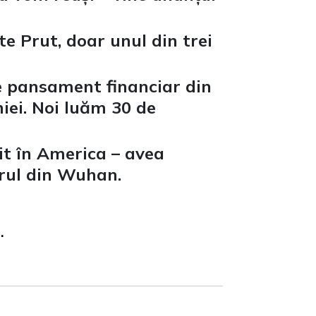
 Prut, doar unul din trei
re pansament financiar din
iei. Noi luăm 30 de
git în America – avea
orul din Wuhan.
.