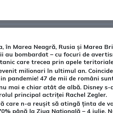
a, în Marea Neagră, Rusia și Marea Br
ușii au bombardat – cu focuri de averti
tanic care trecea prin apele teritoriale
venit milionari în ultimul an. Coincid
a in pandemie! 47 de mii de români sun
 mai e chiar atât de albă. Disney s-a
rolul principal actriței Rachel Zegler.
 care n-a reușit să atingă ținta de v
0% până la Ziua Națională – 4 iulie. N