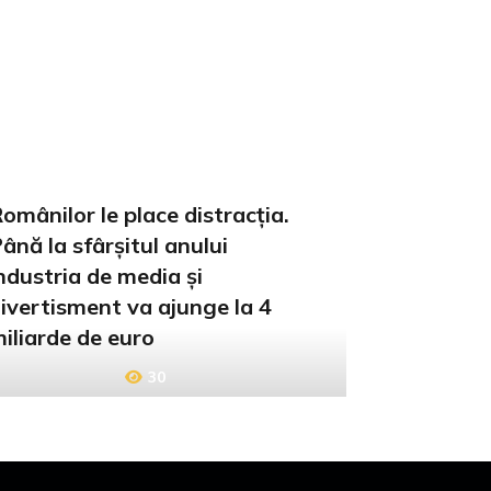
omânilor le place distracția.
ână la sfârșitul anului
ndustria de media și
ivertisment va ajunge la 4
iliarde de euro
30