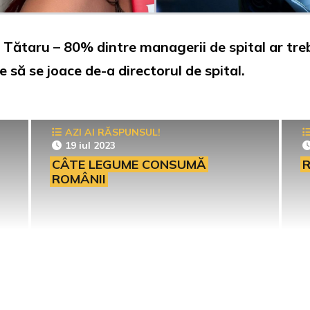
Tătaru – 80% dintre managerii de spital ar tre
e să se joace de-a directorul de spital.
AZI AI RĂSPUNSUL!
19 iul 2023
CÂTE LEGUME CONSUMĂ
R
ROMÂNII