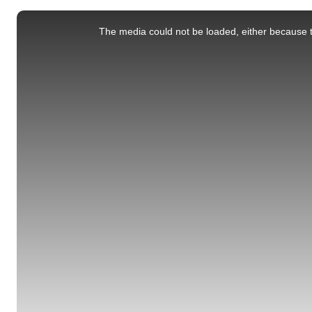
This
is
a
The media could not be loaded, either because t
modal
window.