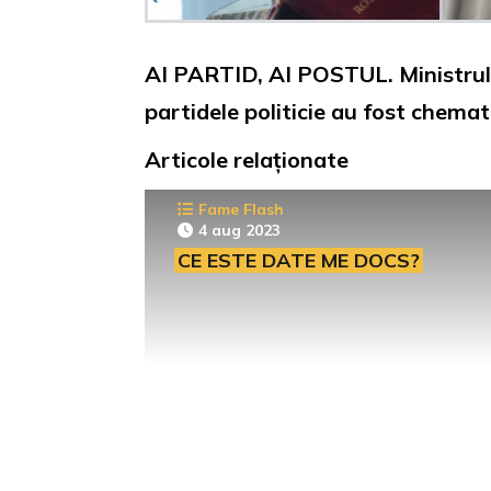
AI PARTID, AI POSTUL. Ministrul 
partidele politicie au fost chemat
Articole relaționate
Fame Flash
4 aug 2023
CE ESTE DATE ME DOCS?