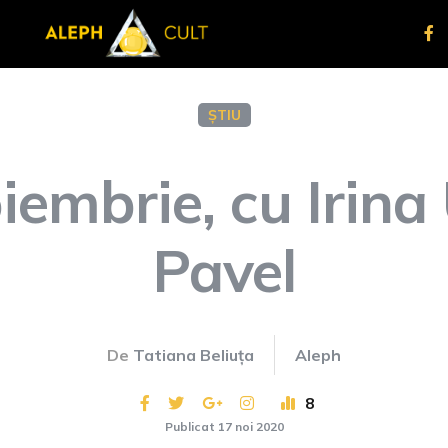
ȘTIU
iembrie, cu Irina
Pavel
De
Tatiana Beliuța
Aleph
8
Publicat 17 noi 2020