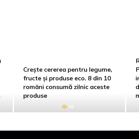
ă
R
Crește cererea pentru legume,
P
fructe și produse eco. 8 din 10
i
români consumă zilnic aceste
d
i
produse
m
30