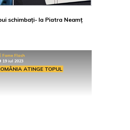
bui schimbați- la Piatra Neamț
Fame Flash
19 iul 2023
OMÂNIA ATINGE TOPUL