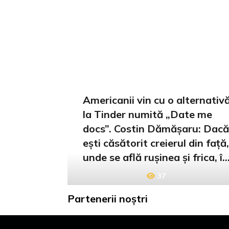
Americanii vin cu o alternativ
la Tinder numită „Date me
docs”. Costin Dămășaru: Dacă
ești căsătorit creierul din față,
unde se află rușinea și frica, îș
spune să stai, „Ce faci dacă te
37
prinde nevasta?”
Partenerii noștri