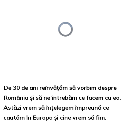
Video
Player
is
loading.
Loaded
:
Unmute
0%
De 30 de ani reînvățăm să vorbim despre
România și să ne întrebăm ce facem cu ea.
Astăzi vrem să înțelegem împreună ce
cautăm în Europa și cine vrem să fim.