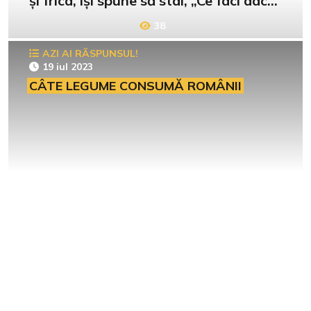
și frica, își spune să stai, „Ce faci dacă
te prinde nevasta?”
38
AZI AI RĂSPUNSUL!
19 iul 2023
CÂTE LEGUME CONSUMĂ ROMÂNII