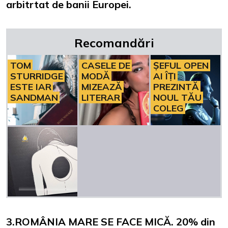
arbitrtat de banii Europei.
Recomandări
TOM
CASELE DE
ȘEFUL OPEN
STURRIDGE
MODĂ
AI ÎȚI
ESTE IAR
MIZEAZĂ
PREZINTĂ
SANDMAN
LITERAR
NOUL TĂU
COLEG
3.ROMÂNIA MARE SE FACE MICĂ. 20% din