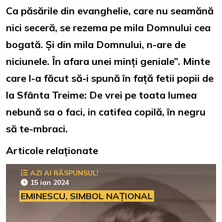
Ca păsările din evanghelie, care nu seamănă
nici seceră, se rezema pe mila Domnului cea
bogată. Și din mila Domnului, n-are de
niciunele. În afara unei minți geniale”. Minte
care l-a făcut să-i spună în față fetii popii de
la Sfânta Treime: De vrei pe toata lumea
nebună sa o faci, in catifea copilă, în negru
să te-mbraci.
Articole relaționate
AZI AI RĂSPUNSUL!
15 ian 2024
EMINESCU, SIMBOL NAȚIONAL