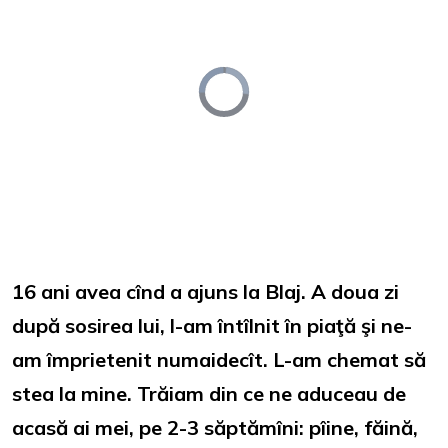
Video
Player
is
loading.
Loaded
:
Unmute
0%
16 ani avea cînd a ajuns la Blaj. A doua zi
după sosirea lui, l-am întîlnit în piaţă şi ne-
am împrietenit numaidecît. L-am chemat să
stea la mine. Trăiam din ce ne aduceau de
acasă ai mei, pe 2-3 săptămîni: pîine, făină,