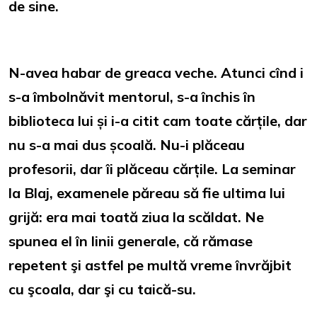
de sine.
N-avea habar de greaca veche. Atunci cînd i
s-a îmbolnăvit mentorul, s-a închis în
biblioteca lui și i-a citit cam toate cărțile, dar
nu s-a mai dus școală. Nu-i plăceau
profesorii, dar îi plăceau cărțile. La seminar
la Blaj, examenele păreau să fie ultima lui
grijă: era mai toată ziua la scăldat. Ne
spunea el în linii generale, că rămase
repetent şi astfel pe multă vreme învrăjbit
cu şcoala, dar şi cu taică-su.