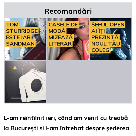
Recomandări
TOM
CASELE DE
ȘEFUL OPEN
STURRIDGE
MODĂ
AI ÎȚI
ESTE IAR
MIZEAZĂ
PREZINTĂ
SANDMAN
LITERAR
NOUL TĂU
COLEG
L-am reîntîlnit ieri, când am venit cu treabă
la Bucureşti și l-am întrebat despre şederea