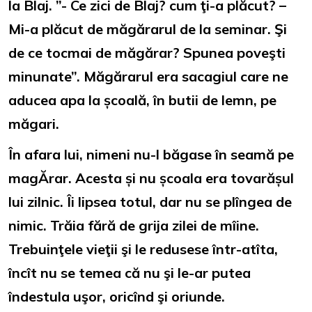
la Blaj. ”- Ce zici de Blaj? cum ţi-a plăcut? –
Mi-a plăcut de măgărarul de la seminar. Şi
de ce tocmai de măgărar? Spunea poveşti
minunate”. Măgărarul era sacagiul care ne
aducea apa la școală, în butii de lemn, pe
măgari.
În afara lui, nimeni nu-l băgase în seamă pe
magĂrar. Acesta și nu școala era tovarășul
lui zilnic. Îi lipsea totul, dar nu se plîngea de
nimic. Trăia fără de grija zilei de mîine.
Trebuinţele vieţii şi le redusese într-atîta,
încît nu se temea că nu şi le-ar putea
îndestula uşor, oricînd şi oriunde.