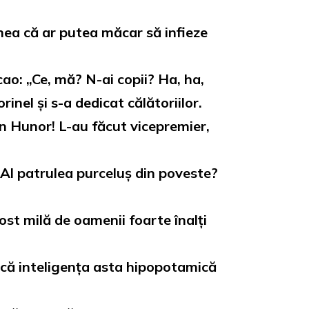
punea că ar putea măcar să infieze
ao: „Ce, mă? N-ai copii? Ha, ha,
rinel și s-a dedicat călătoriilor.
n Hunor! L-au făcut vicepremier,
 Al patrulea purceluș din poveste?
st milă de oamenii foarte înalți
ă că inteligența asta hipopotamică