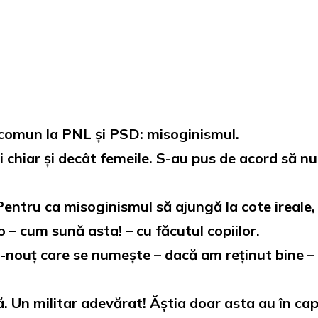
comun la PNL și PSD: misoginismul.
ni chiar și decât femeile. S-au pus de acord să 
 Pentru ca misoginismul să ajungă la cote ireale,
o – cum sună asta! – cu făcutul copiilor.
-nouț care se numește – dacă am reținut bine – M
ă. Un militar adevărat! Ăștia doar asta au în cap