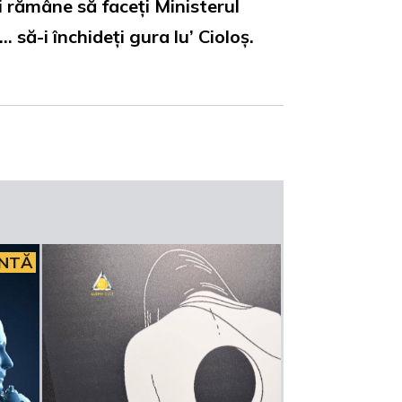
 rămâne să faceți Ministerul
să-i închideți gura lu’ Cioloș.
INTĂ