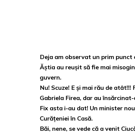
Loaded
:
Unmute
0%
Deja am observat un prim punct 
Ăștia au reușit să fie mai misogi
guvern.
Nu! Scuze! E și mai rău de atât!!!
Gabriela Firea, dar au însărcinat-
Fix asta i-au dat! Un minister nou
Curățeniei în Casă.
Băi, nene, se vede că a venit Ciuc