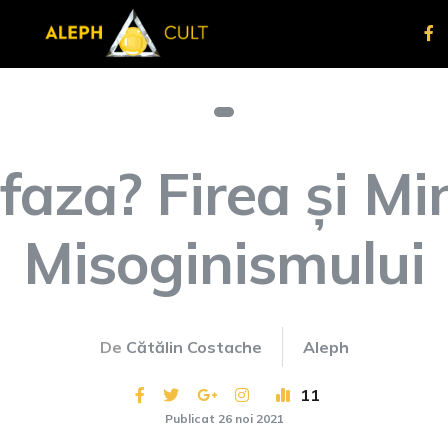
faza? Firea și Mi
Misoginismului
De
Cătălin Costache
Aleph
11
Publicat 26 noi 2021