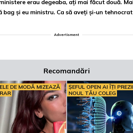
ministere erau degeaba, ați mai făcut două. Mai
bag și eu ministru. Ca să aveți și-un tehnocrat… 
Advertisment
Recomandări
ELE DE MODĂ MIZEAZĂ
ȘEFUL OPEN AI ÎȚI PREZ
ERAR
NOUL TĂU COLEG