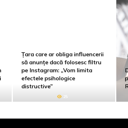
Țara care ar obliga influencerii
să anunțe dacă folosesc filtru
n
pe Instagram: „Vom limita
D
i
efectele psihologice
p
distructive”
25