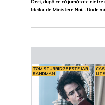
Deci, după ce că jumătate dintre 
Ideilor de Ministere Noi… Unde mă 
TOM STURRIDGE ESTE IAR
CAS
SANDMAN
LIT