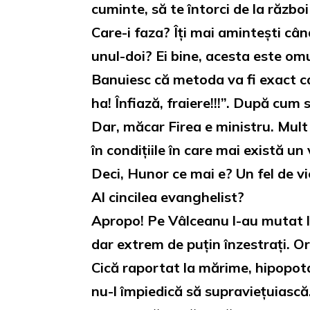
cuminte, să te întorci de la război
Care-i faza? Îți mai amintești cân
unul-doi? Ei bine, acesta este om
Banuiesc că metoda va fi exact ca
ha! Înfiază, fraiere!!!”. După cum s
Dar, măcar Firea e ministru. Mult
în condițiile în care mai există u
Deci, Hunor ce mai e? Un fel de v
Al cincilea evanghelist?
Apropo! Pe Vâlceanu l-au mutat la
dar extrem de puțin înzestrați. Ori
Cică raportat la mărime, hipopota
nu-l împiedică să supraviețuiască