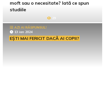
moft sau o necesitate? Iată ce spun
studiile
29
AZI AI RĂSPUNSUL!
13 ian 2024
EȘTI MAI FERICIT DACĂ AI COPII?