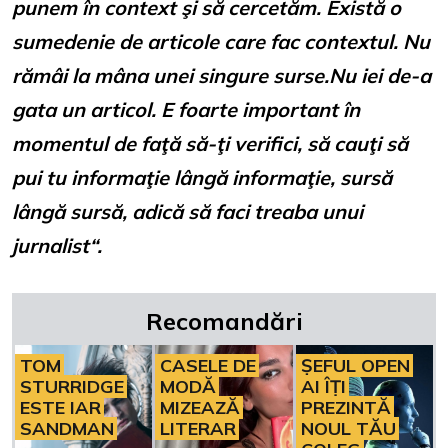
punem în context şi să cercetăm. Există o
sumedenie de articole care fac contextul. Nu
rămâi la mâna unei singure surse.Nu iei de-a
gata un articol. E foarte important în
momentul de faţă să-ţi verifici, să cauţi să
pui tu informaţie lângă informaţie, sursă
lângă sursă, adică să faci treaba unui
jurnalist“.
Recomandări
TOM
CASELE DE
ȘEFUL OPEN
STURRIDGE
MODĂ
AI ÎȚI
ESTE IAR
MIZEAZĂ
PREZINTĂ
SANDMAN
LITERAR
NOUL TĂU