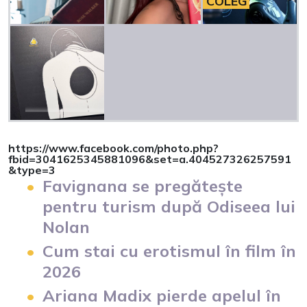
COLEG
https://www.facebook.com/photo.php?
fbid=3041625345881096&set=a.404527326257591
&type=3
Favignana se pregătește
pentru turism după Odiseea lui
Nolan
Cum stai cu erotismul în film în
2026
Ariana Madix pierde apelul în