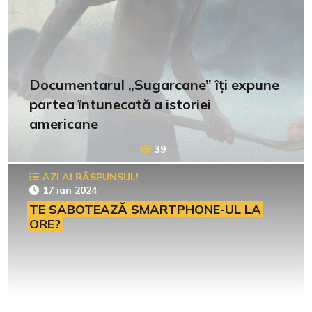
Documentarul „Sugarcane” îți expune
partea întunecată a istoriei
americane
39
AZI AI RĂSPUNSUL!
17 ian 2024
TE SABOTEAZĂ SMARTPHONE-UL LA
ORE?