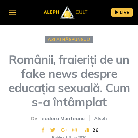
LIVE
AZI AI RĂSPUNSUL!
Românii, fraieriți de un
fake news despre
educația sexuală. Cum
s-a întâmplat
Teodora Munteanu
Aleph
De
26
Publicat 8 iun 2020