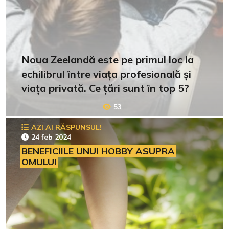
Noua Zeelandă este pe primul loc la
echilibrul între viața profesională și
viața privată. Ce țări sunt în top 5?
53
AZI AI RĂSPUNSUL!
24 feb 2024
BENEFICIILE UNUI HOBBY ASUPRA
OMULUI