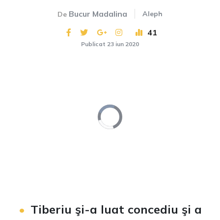
Bucur Madalina
Aleph
De
41
Publicat 23 iun 2020
Video
Player
is
loading.
Loaded
:
Unmute
0%
Tiberiu şi-a luat concediu şi a