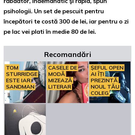
răbdător, îndemânatic şi rapid, spun
psihologii.
Un set de pescuit pentru
începători te costă 300 de lei, iar pentru o zi
pe lac vei plati în medie 80 de lei.
Recomandări
TOM
CASELE DE
ȘEFUL OPEN
STURRIDGE
MODĂ
AI ÎȚI
ESTE IAR
MIZEAZĂ
PREZINTĂ
SANDMAN
LITERAR
NOUL TĂU
COLEG