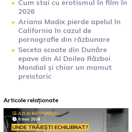
Cum stai cu erotismul în film în
2026
Ariana Madix pierde apelul în
California în cazul de
pornografie din răzbunare
Seceta scoate din Dunăre
epave din Al Doilea Război
Mondial și chiar un mamut
preistoric
Articole relaționate
AZI AI RĂSPUNSUL!
8 mar 2024
UNDE TRĂIEȘTI ECHILIBRAT?