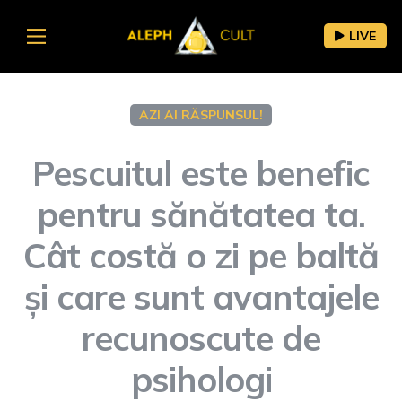
LIVE
AZI AI RĂSPUNSUL!
Pescuitul este benefic
pentru sănătatea ta.
Cât costă o zi pe baltă
și care sunt avantajele
recunoscute de
psihologi