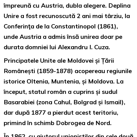
împreună cu Austria, dubla alegere. Deplina
Unire a fost recunoscută 2 ani mai târziu, la
Conferinţa de la Constantinopol (1861),
unde Austria a admis însă unirea doar pe
durata domniei lui Alexandru I. Cuza.
Principatele Unite ale Moldovei și Țării
Românești (1859-1878) acopereau regiunile
istorice Oltenia, Muntenia, și Moldova. La
început, statul român a cuprins și sudul
Basarabiei (zona Cahul, Bolgrad și Ismail),
dar după 1877 a pierdut acest teritoriu,
primind în schimb Dobrogea de Nord.
În 1862, cu ajutorul unioniștilor din cele două