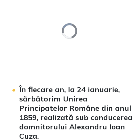
Video
Player
is
loading.
Loaded
:
Unmute
0%
În fiecare an, la 24 ianuarie,
sărbătorim Unirea
Principatelor Române din anul
1859, realizată sub conducerea
domnitorului Alexandru Ioan
Cuza.