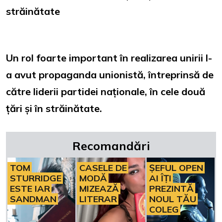
străinătate
Un rol foarte important în realizarea unirii l-
a avut propaganda unionistă, întreprinsă de
către liderii partidei naționale, în cele două
țări și în străinătate.
Recomandări
TOM
CASELE DE
ȘEFUL OPEN
STURRIDGE
MODĂ
AI ÎȚI
ESTE IAR
MIZEAZĂ
PREZINTĂ
SANDMAN
LITERAR
NOUL TĂU
COLEG