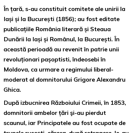
În țară, s-au constituit comitete ale unirii la
Iași și la București (1856); au fost editate
publicațiile România literară și Steaua
Dunării la Iași și Românul, la București. În
această perioadă au revenit în patrie unii
revoluționari pașoptisti, îndeosebi în
Moldova, ca urmare a regimului liberal-
moderat al domnitorului Grigore Alexandru
Ghica.
După izbucnirea Războiului Crimeii, în 1853,
domnitorii ambelor țări şi-au pierdut
scaunul, iar Principatele au fost ocupate de
trupele ruseşti, cărora, după retragere, le-au