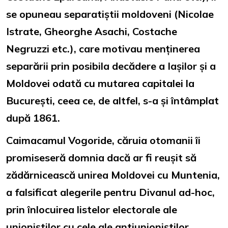
se opuneau separatiștii moldoveni (Nicolae
Istrate, Gheorghe Asachi, Costache
Negruzzi etc.), care motivau menținerea
separării prin posibila decădere a Iașilor și a
Moldovei odată cu mutarea capitalei la
București, ceea ce, de altfel, s-a și întâmplat
după 1861.
Caimacamul Vogoride, căruia otomanii îi
promiseseră domnia dacă ar fi reușit să
zădărnicească unirea Moldovei cu Muntenia,
a falsificat alegerile pentru Divanul ad-hoc,
prin înlocuirea listelor electorale ale
unioniștilor cu cele ale antiunioniștilor.