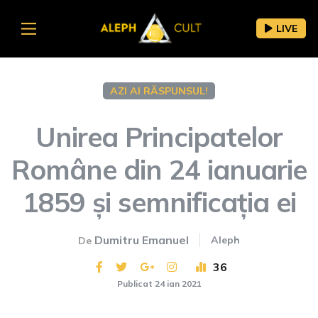
LIVE
AZI AI RĂSPUNSUL!
Unirea Principatelor
Române din 24 ianuarie
1859 și semnificația ei
Dumitru Emanuel
Aleph
De
36
Publicat 24 ian 2021