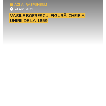
AZI AI RĂSPUNSUL!
24 ian 2021
VASILE BOERESCU, FIGURĂ-CHEIE A
UNIRII DE LA 1859