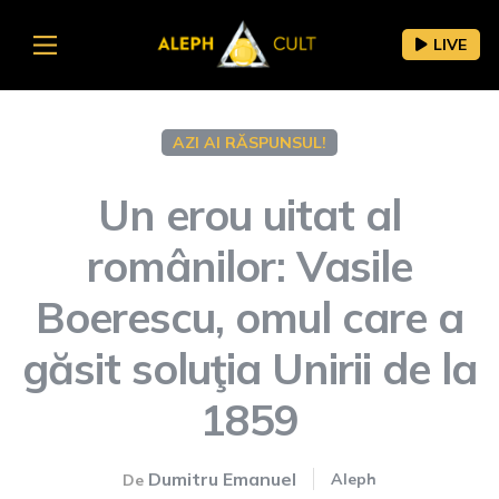
LIVE
AZI AI RĂSPUNSUL!
Un erou uitat al
românilor: Vasile
Boerescu, omul care a
găsit soluţia Unirii de la
1859
Dumitru Emanuel
Aleph
De