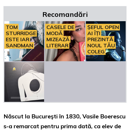
Recomandări
TOM
CASELE DE
ȘEFUL OPEN
STURRIDGE
MODĂ
AI ÎȚI
ESTE IAR
MIZEAZĂ
PREZINTĂ
SANDMAN
LITERAR
NOUL TĂU
COLEG
Născut la Bucureşti în 1830, Vasile Boerescu
s-a remarcat pentru prima dată, ca elev de