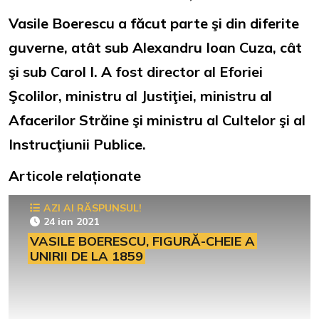
Vasile Boerescu a făcut parte şi din diferite
guverne, atât sub Alexandru Ioan Cuza, cât
şi sub Carol I. A fost director al Eforiei
Şcolilor, ministru al Justiţiei, ministru al
Afacerilor Străine şi ministru al Cultelor şi al
Instrucţiunii Publice.
Articole relaționate
AZI AI RĂSPUNSUL!
24 ian 2021
VASILE BOERESCU, FIGURĂ-CHEIE A
UNIRII DE LA 1859