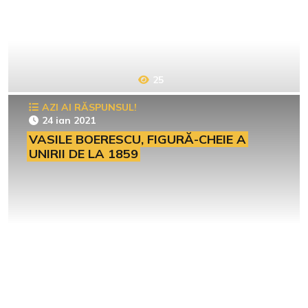
25
AZI AI RĂSPUNSUL!
24 ian 2021
VASILE BOERESCU, FIGURĂ-CHEIE A
UNIRII DE LA 1859