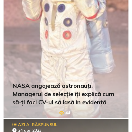
NASA angajează astronauți.
Managerul de selecție îți explică cum
să-ți faci CV-ul să iasă în evidență
44
AZI AI RĂSPUNSUL!
24 apr 2023