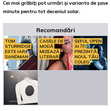
Cei mai grăbiţi pot urmări şi varianta de şase
minute pentru tot deceniul solar.
Recomandări
TOM
CASELE DE
ȘEFUL OPEN
STURRIDGE
MODĂ
AI ÎȚI
ESTE IAR
MIZEAZĂ
PREZINTĂ
SANDMAN
LITERAR
NOUL TĂU
COLEG