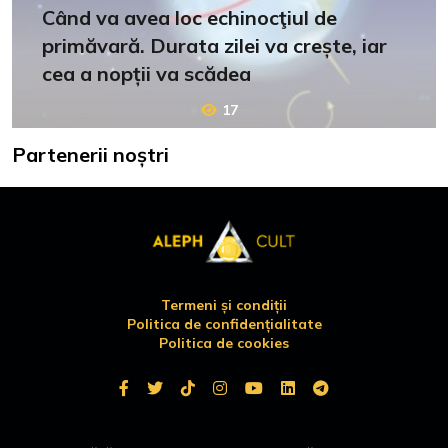
Când va avea loc echinocţiul de
primăvară. Durata zilei va crește, iar
cea a nopții va scădea
17
Partenerii noștri
Termeni și condiții
Politica de confidențialitate
Politica de cookies