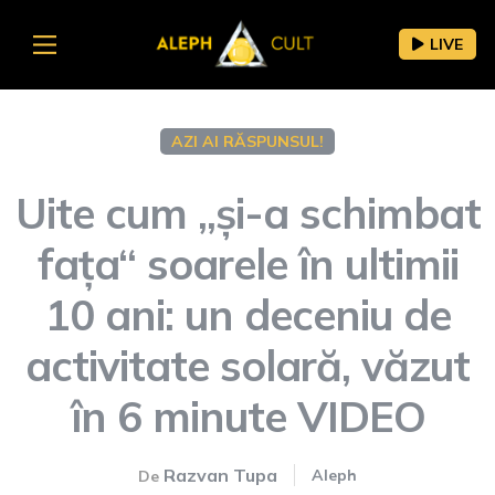
LIVE
AZI AI RĂSPUNSUL!
Uite cum „și-a schimbat
fața“ soarele în ultimii
10 ani: un deceniu de
activitate solară, văzut
în 6 minute VIDEO
Razvan Tupa
Aleph
De