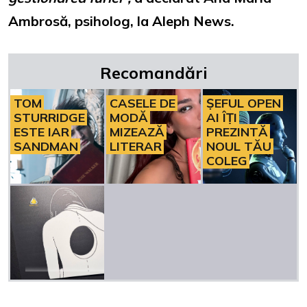
Ambrosă, psiholog, la Aleph News.
Recomandări
TOM
CASELE DE
ȘEFUL OPEN
STURRIDGE
MODĂ
AI ÎȚI
ESTE IAR
MIZEAZĂ
PREZINTĂ
SANDMAN
LITERAR
NOUL TĂU
COLEG