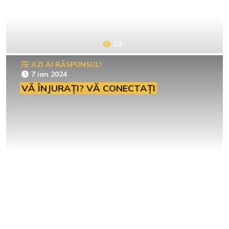
22
AZI AI RĂSPUNSUL!
7 ian 2024
VĂ ÎNJURAȚI? VĂ CONECTAȚI