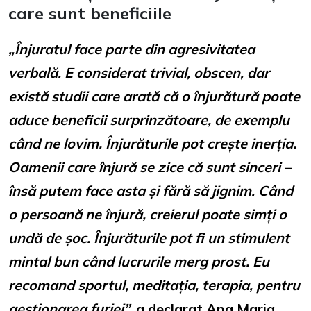
care sunt beneficiile
„Înjuratul face parte din agresivitatea
verbală. E considerat trivial, obscen, dar
există studii care arată că o înjurătură poate
aduce beneficii surprinzătoare, de exemplu
când ne lovim. Înjurăturile pot crește inerția.
Oamenii care înjură se zice că sunt sinceri –
însă putem face asta și fără să jignim. Când
o persoană ne înjură, creierul poate simți o
undă de șoc. Înjurăturile pot fi un stimulent
mintal bun când lucrurile merg prost. Eu
recomand sportul, meditația, terapia, pentru
gestionarea furiei”,
a declarat Ana Maria