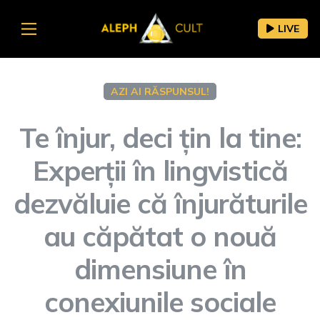
LIVE
AZI AI RĂSPUNSUL!
Te înjur, deci țin la tine:
Experții în lingvistică
dezvăluie că înjurăturile
au căpătat o nouă
dimensiune în
conexiunile sociale