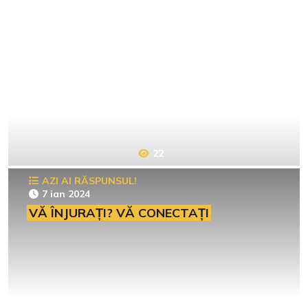
22
AZI AI RĂSPUNSUL!
7 ian 2024
VĂ ÎNJURAȚI? VĂ CONECTAȚI