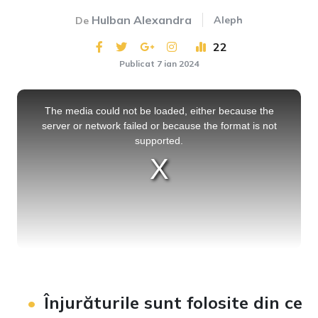
Hulban Alexandra
Aleph
De
22
Publicat 7 ian 2024
This
is
a
The media could not be loaded, either because the
modal
window.
server or network failed or because the format is not
supported.
Înjurăturile sunt folosite din ce