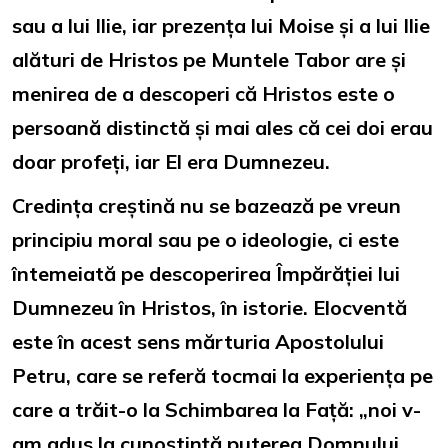
sau a lui Ilie, iar prezența lui Moise și a lui Ilie
alături de Hristos pe Muntele Tabor are și
menirea de a descoperi că Hristos este o
persoană distinctă și mai ales că cei doi erau
doar profeți, iar El era Dumnezeu.
Credința creștină nu se bazează pe vreun
principiu moral sau pe o ideologie, ci este
întemeiată pe descoperirea Împărăției lui
Dumnezeu în Hristos, în istorie. Elocventă
este în acest sens mărturia Apostolului
Petru, care se referă tocmai la experiența pe
care a trăit-o la Schimbarea la Față: „noi v-
am adus la cunoştinţă puterea Domnului