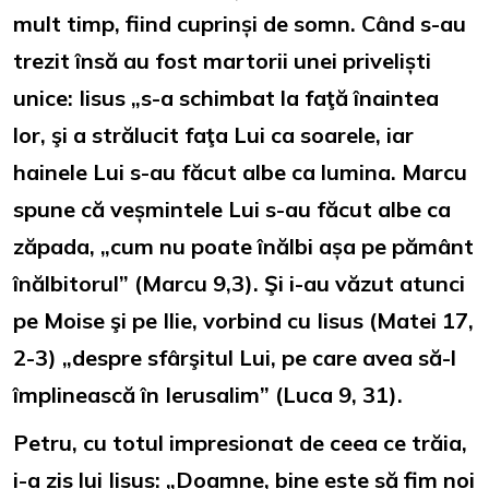
mult timp, fiind cuprinși de somn. Când s-au
trezit însă au fost martorii unei priveliști
unice: Iisus „s-a schimbat la faţă înaintea
lor, şi a strălucit faţa Lui ca soarele, iar
hainele Lui s-au făcut albe ca lumina. Marcu
spune că veșmintele Lui s-au făcut albe ca
zăpada, „cum nu poate înălbi așa pe pământ
înălbitorul” (Marcu 9,3). Şi i-au văzut atunci
pe Moise şi pe Ilie, vorbind cu Iisus (Matei 17,
2-3) „despre sfârşitul Lui, pe care avea să-l
împlinească în Ierusalim” (Luca 9, 31).
Petru, cu totul impresionat de ceea ce trăia,
i-a zis lui Iisus: „Doamne, bine este să fim noi