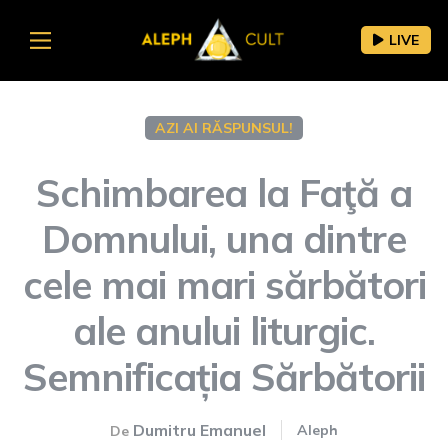
LIVE
AZI AI RĂSPUNSUL!
Schimbarea la Faţă a
Domnului, una dintre
cele mai mari sărbători
ale anului liturgic.
Semnificația Sărbătorii
Dumitru Emanuel
Aleph
De