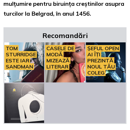
mulțumire pentru biruința creștinilor asupra
turcilor la Belgrad, în anul 1456.
Recomandări
TOM
CASELE DE
ȘEFUL OPEN
STURRIDGE
MODĂ
AI ÎȚI
ESTE IAR
MIZEAZĂ
PREZINTĂ
SANDMAN
LITERAR
NOUL TĂU
COLEG