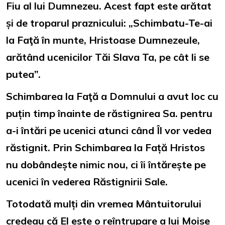
Fiu al lui Dumnezeu. Acest fapt este arătat
și de troparul praznicului: „Schimbatu-Te-ai
la Faţă în munte, Hristoase Dumnezeule,
arătând ucenicilor Tăi Slava Ta, pe cât li se
putea”.
Schimbarea la Faţă a Domnului a avut loc cu
puțin timp înainte de răstignirea Sa. pentru
a-i întări pe ucenici atunci când Îl vor vedea
răstignit. Prin Schimbarea la Față Hristos
nu dobândește nimic nou, ci îi întărește pe
ucenici în vederea Răstignirii Sale.
Totodată mulți din vremea Mântuitorului
credeau că El este o reîntrupare a lui Moise