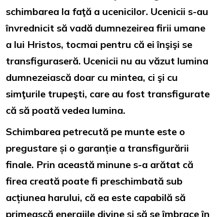
schimbarea la faţă a ucenicilor. Ucenicii s-au
învrednicit să vadă dumnezeirea firii umane
a lui Hristos, tocmai pentru că ei înşişi se
transfiguraseră. Ucenicii nu au văzut lumina
dumnezeiască doar cu mintea, ci şi cu
simţurile trupeşti, care au fost transfigurate
că să poată vedea lumina.
Schimbarea petrecută pe munte este o
pregustare și o garanție a transfigurării
finale. Prin această minune s-a arătat că
firea creată poate fi preschimbată sub
acțiunea harului, că ea este capabilă să
primească energiile divine și să se îmbrace în