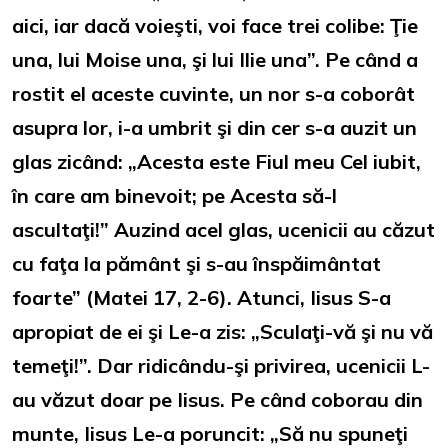
aici, iar dacă voieşti, voi face trei colibe: Ţie
una, lui Moise una, şi lui Ilie una”. Pe când a
rostit el aceste cuvinte, un nor s-a coborât
asupra lor, i-a umbrit şi din cer s-a auzit un
glas zicând: „Acesta este Fiul meu Cel iubit,
în care am binevoit; pe Acesta să-l
ascultaţi!” Auzind acel glas, ucenicii au căzut
cu faţa la pământ şi s-au înspăimântat
foarte” (Matei 17, 2-6). Atunci, Iisus S-a
apropiat de ei şi Le-a zis: „Sculaţi-vă şi nu vă
temeţi!”. Dar ridicându-şi privirea, ucenicii L-
au văzut doar pe Iisus. Pe când coborau din
munte, Iisus Le-a poruncit: „Să nu spuneţi