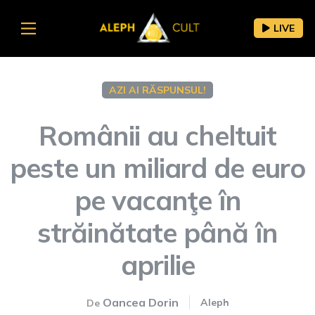
LIVE
AZI AI RĂSPUNSUL!
Românii au cheltuit
peste un miliard de euro
pe vacanţe în
străinătate până în
aprilie
Oancea Dorin
Aleph
De