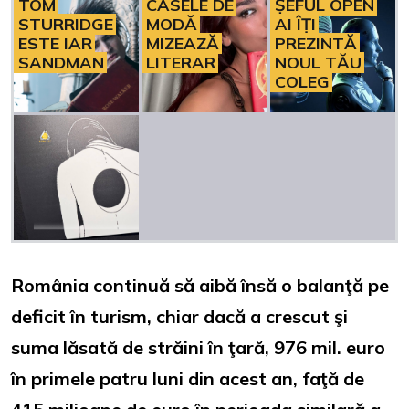
TOM
CASELE DE
ȘEFUL OPEN
STURRIDGE
MODĂ
AI ÎȚI
ESTE IAR
MIZEAZĂ
PREZINTĂ
SANDMAN
LITERAR
NOUL TĂU
COLEG
România continuă să aibă însă o balanţă pe
deficit în turism, chiar dacă a crescut şi
suma lăsată de străini în ţară, 976 mil. euro
în primele patru luni din acest an, faţă de