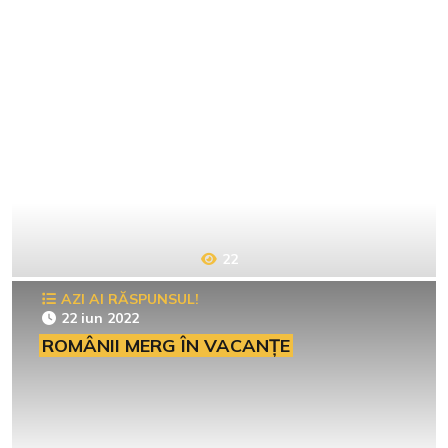
22
AZI AI RĂSPUNSUL!
22 iun 2022
ROMÂNII MERG ÎN VACANȚE