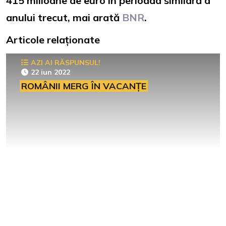
415 milioane de euro în perioada similară a
anului trecut, mai arată
BNR
.
Articole relaționate
AZI AI RĂSPUNSUL!
22 iun 2022
ROMÂNII MERG ÎN VACANȚE