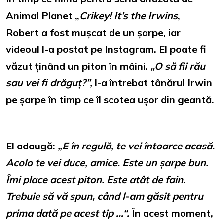
Animal Planet „
Crikey! It’s the Irwins
,
Robert a fost mușcat de un șarpe, iar
videoul l-a postat pe Instagram. El poate fi
văzut ținând un piton în mâini.
„O să fii rău
sau vei fi drăguț?”,
l-a întrebat tânărul Irwin
pe șarpe în timp ce îl scotea ușor din geantă.
El adaugă:
„E în regulă, te vei întoarce acasă.
Acolo te vei duce, amice. Este un șarpe bun.
Îmi place acest piton. Este atât de fain.
Trebuie să vă spun, când l-am găsit pentru
prima dată pe acest tip …“.
În acest moment,