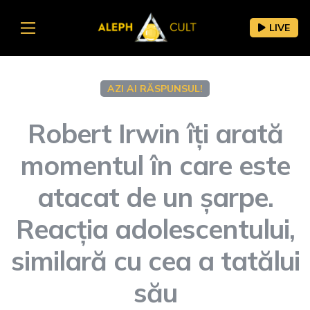
LIVE
AZI AI RĂSPUNSUL!
Robert Irwin îți arată
momentul în care este
atacat de un șarpe.
Reacția adolescentului,
similară cu cea a tatălui
său