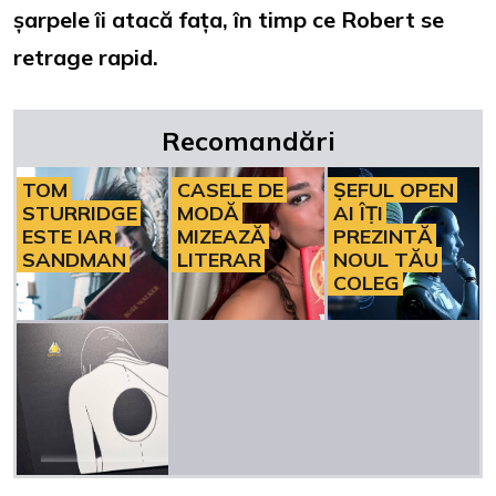
șarpele îi atacă fața, în timp ce Robert se
retrage rapid.
Recomandări
TOM
CASELE DE
ȘEFUL OPEN
STURRIDGE
MODĂ
AI ÎȚI
ESTE IAR
MIZEAZĂ
PREZINTĂ
SANDMAN
LITERAR
NOUL TĂU
COLEG