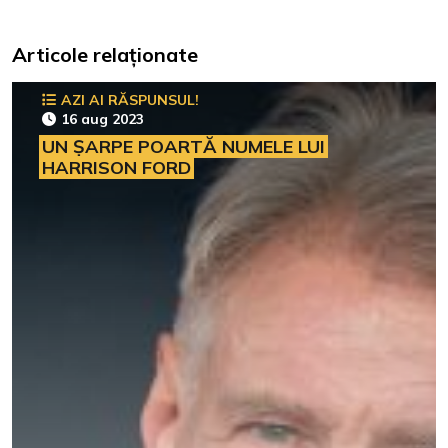
Articole relaționate
AZI AI RĂSPUNSUL!
16 aug 2023
UN ȘARPE POARTĂ NUMELE LUI
HARRISON FORD