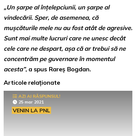
„Un șarpe al înțelepciunii, un șarpe al
vindecării. Sper, de asemenea, că
mușcăturile mele nu au fost atât de agresive.
Sunt mai multe lucruri care ne unesc decât
cele care ne despart, așa că ar trebui să ne
concentrăm pe guvernare în momentul
acesta”
, a spus Rareș Bogdan.
Articole relaționate
AZI AI RĂSPUNSUL!
25 mar 2021
VENIN LA PNL