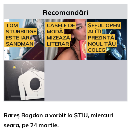
Recomandări
TOM
CASELE DE
ȘEFUL OPEN
STURRIDGE
MODĂ
AI ÎȚI
ESTE IAR
MIZEAZĂ
PREZINTĂ
SANDMAN
LITERAR
NOUL TĂU
COLEG
Rareș Bogdan a vorbit la ȘTIU, miercuri
seara, pe 24 martie.