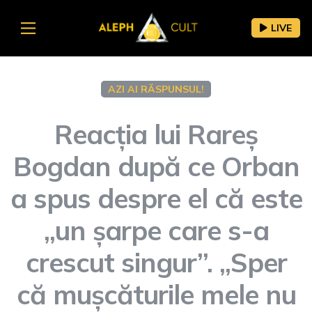
LIVE
AZI AI RĂSPUNSUL!
Reacția lui Rareș
Bogdan după ce Orban
a spus despre el că este
„un șarpe care s-a
crescut singur”. „Sper
că mușcăturile mele nu