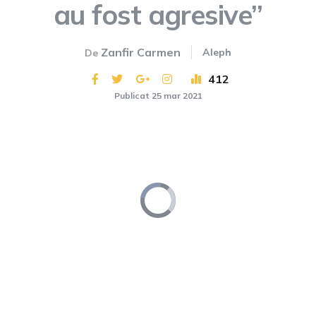
au fost agresive”
Zanfir Carmen
Aleph
De
412
Publicat 25 mar 2021
Video
Player
is
loading.
Loaded
:
Unmute
0%