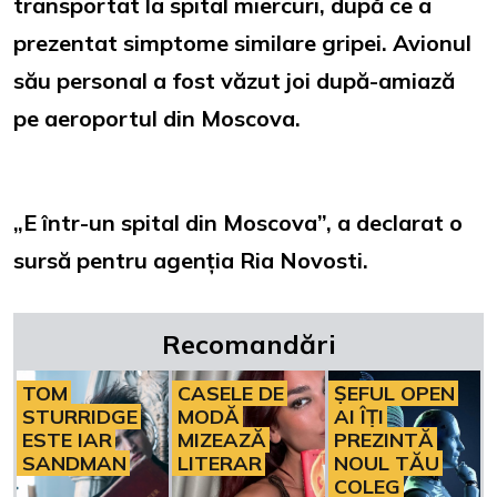
transportat la spital miercuri, după ce a
prezentat simptome similare gripei. Avionul
său personal a fost văzut joi după-amiază
pe aeroportul din Moscova.
„E într-un spital din Moscova”, a declarat o
sursă pentru agenția Ria Novosti.
Recomandări
TOM
CASELE DE
ȘEFUL OPEN
STURRIDGE
MODĂ
AI ÎȚI
ESTE IAR
MIZEAZĂ
PREZINTĂ
SANDMAN
LITERAR
NOUL TĂU
COLEG