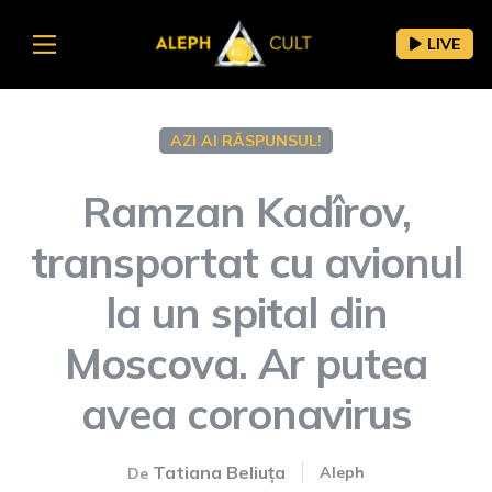
LIVE
AZI AI RĂSPUNSUL!
Ramzan Kadîrov,
transportat cu avionul
la un spital din
Moscova. Ar putea
avea coronavirus
Tatiana Beliuța
Aleph
De