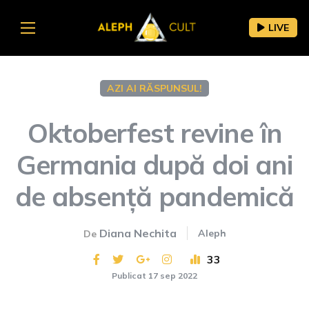
LIVE
AZI AI RĂSPUNSUL!
Oktoberfest revine în
Germania după doi ani
de absență pandemică
Diana Nechita
Aleph
De
33
Publicat 17 sep 2022