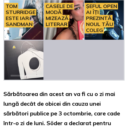
TOM
CASELE DE
ȘEFUL OPEN
STURRIDGE
MODĂ
AI ÎȚI
ESTE IAR
MIZEAZĂ
PREZINTĂ
SANDMAN
LITERAR
NOUL TĂU
COLEG
Sărbătoarea din acest an va fi cu o zi mai
lungă decât de obicei din cauza unei
sărbători publice pe 3 octombrie, care cade
într-o zi de luni. Söder a declarat pentru