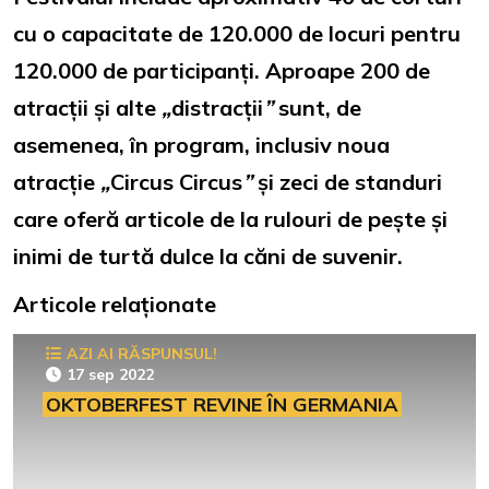
cu o capacitate de 120.000 de locuri pentru
120.000 de participanți. Aproape 200 de
atracții și alte
„
distracții
”
sunt, de
asemenea, în program, inclusiv noua
atracție
„
Circus Circus
”
și zeci de standuri
care oferă articole de la rulouri de pește și
inimi de turtă dulce la căni de suvenir.
Articole relaționate
AZI AI RĂSPUNSUL!
17 sep 2022
OKTOBERFEST REVINE ÎN GERMANIA