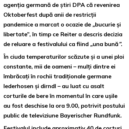
agenția germană de știri DPA că revenirea
Oktoberfest după anii de restricții
pandemice a marcat o ocazie de
„
bucurie și
libertate”, în timp ce Reiter a descris decizia
de reluare a festivalului ca fiind
„
una bună
”
.
În ciuda temperaturilor scăzute și a unei ploi
constante, mii de oameni – mulți dintre ei
îmbrăcați în rochii tradiționale germane
lederhosen și dirndl – au luat cu asalt
corturile de bere în momentul în care ușile
au fost deschise la ora 9.00, potrivit postului
public de televiziune Bayerischer Rundfunk.
Festivalul include aproximativ 40 de corturi