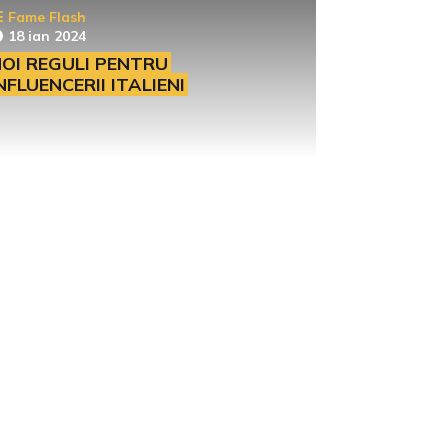
Fame Flash
18 ian 2024
OI REGULI PENTRU
NFLUENCERII ITALIENI