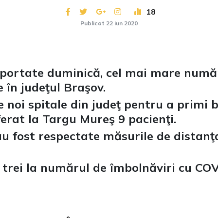
18
Publicat 22 iun 2020
raportate duminică, cel mai mare numă
 în judeţul Braşov.
noi spitale din judeţ pentru a primi bo
ferat la Targu Mureş 9 pacienţi.
u fost respectate măsurile de distanţar
l trei la numărul de îmbolnăviri cu CO