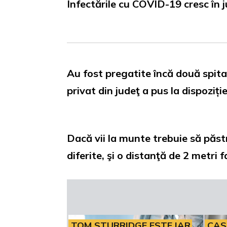
Infectările cu COVID-19 cresc în 
Au fost pregatite încă două spital
privat din judeţ a pus la dispoziți
Dacă vii la munte trebuie să păst
diferite, şi o distanţă de 2 metri 
TOM STURRIDGE ESTE IAR
CAS