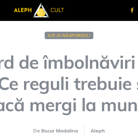
AZI AI RĂSPUNSUL!
d de îmbolnăviri
Ce reguli trebuie
acă mergi la mun
De
Bucur Madalina
Aleph