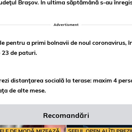
judeţul Braşov. În ultima săptămână s-au înregis
Advertisment
e pentru a primi bolnavii de noul coronavirus, în
e 23 de paturi.
rezi distanţarea socială la terase: maxim 4 perso
faţa de alte mese.
Recomandări
ELE DE MODĂ MIZEAZĂ
ȘEFUL OPEN AI ÎȚI PREZ