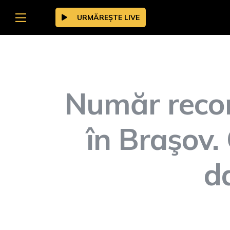
URMĂREȘTE LIVE
Număr recor
în Braşov. 
d