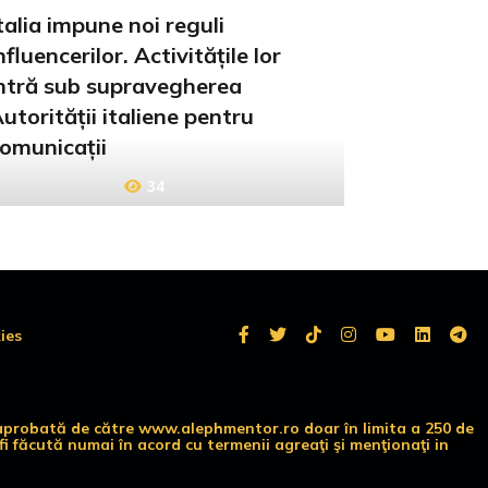
talia impune noi reguli
nfluencerilor. Activitățile lor
ntră sub supravegherea
utorității italiene pentru
omunicații
34
ies
te aprobată de către www.alephmentor.ro doar în limita a 250 de
i făcută numai în acord cu termenii agreaţi şi menţionaţi in