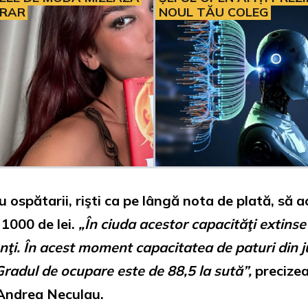
ERAR
NOUL TĂU COLEG
cu ospătarii, rişti ca pe lângă nota de plată, să 
 1000 de lei.
„În ciuda acestor capacităţi extinse
ţi. În acest moment capacitatea de paturi din j
Gradul de ocupare este de 88,5 la sută”,
precizea
 Andrea Neculau.