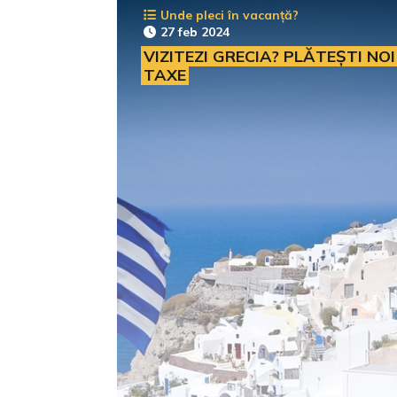
Unde pleci în vacanță?
27 feb 2024
VIZITEZI GRECIA? PLĂTEȘTI NOI
TAXE