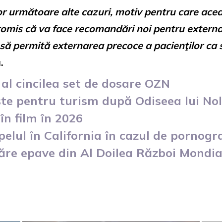
r următoare alte cazuri, motiv pentru care acea
romis că va face recomandări noi pentru externar
ă permită externarea precoce a pacienţilor ca s
.
al cincilea set de dosare OZN
te pentru turism după Odiseea lui No
în film în 2026
elul în California în cazul de pornogr
ăre epave din Al Doilea Război Mondia