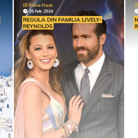
Fame Flash
25 feb 2024
REGULA DIN FAMILIA LIVELY-
N
REYNOLDS
I