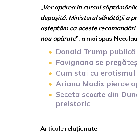
„Vor apărea în cursul săptămânilo
depaşită. Ministerul sănătăţii a p
aşteptăm ca aceste recomandări s
nou apărute
”, a mai spus Neculau
Donald Trump publică 
Favignana se pregăteș
Cum stai cu erotismul 
Ariana Madix pierde ap
Seceta scoate din Dun
preistoric
Articole relaționate