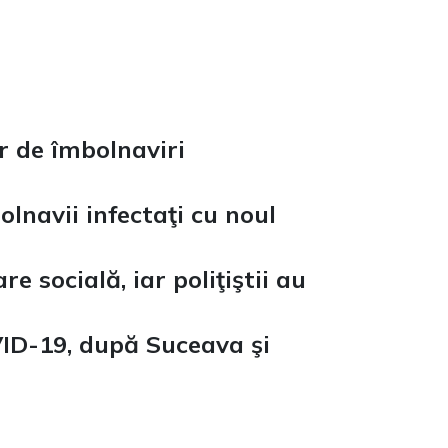
r de îmbolnaviri
lnavii infectaţi cu noul
e socială, iar poliţiştii au
VID-19, după Suceava şi