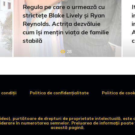
Regula pe care o urmează cu
I
strictețe Blake Lively și Ryan
i
Reynolds. Actrița dezvăluie
i
cum își mențin viața de familie
A
stabilă
c
28
 condiții
Politica de confidențialitate
Politica de cook
 video), purtătoare de drepturi de proprietate intelectuală, es
siderare în numerotarea semnelor. Preluarea de informaţii poate f
această pagină.