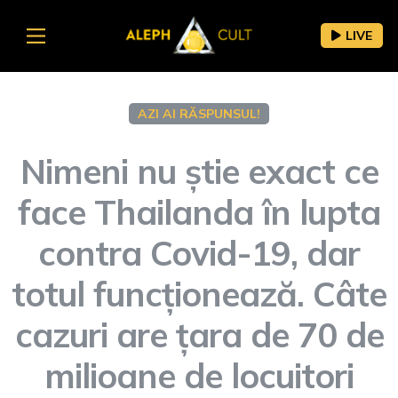
LIVE
AZI AI RĂSPUNSUL!
Nimeni nu știe exact ce
face Thailanda în lupta
contra Covid-19, dar
totul funcționează. Câte
cazuri are țara de 70 de
milioane de locuitori