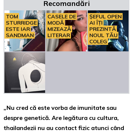
Recomandări
TOM
CASELE DE
ȘEFUL OPEN
STURRIDGE
MODĂ
AI ÎȚI
ESTE IAR
MIZEAZĂ
PREZINTĂ
SANDMAN
LITERAR
NOUL TĂU
COLEG
„Nu cred că este vorba de imunitate sau
despre genetică. Are legătura cu cultura,
thailandezii nu au contact fizic atunci când