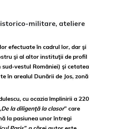
 istorico-militare, ateliere
r efectuate în cadrul lor, dar şi
ru şi al altor instituţii de profil
în sud-vestul României) şi cetatea
e în arealul Dunării de Jos, zonă
lescu, cu ocazia împlinirii a 220
„
De la diligenţă la clasor
” care
nă la pasiunea unor întregi
icul Paris”,
a cărei autor este