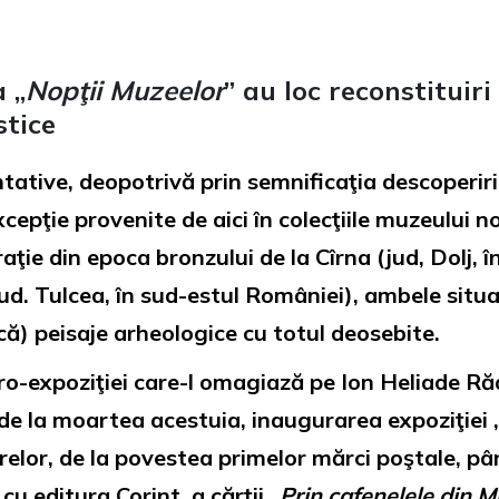
 „
Nopţii Muzeelor
” au loc reconstituiri
stice
tative, deopotrivă prin semnificaţia descoperirilo
pţie provenite de aici în colecţiile muzeului nost
ţie din epoca bronzului de la Cîrna (jud, Dolj, 
d. Tulcea, în sud-estul României), ambele situat
ă) peisaje arheologice cu totul deosebite.
o-expoziţiei care-l omagiază pe Ion Heliade Rădu
 de la moartea acestuia, inaugurarea expoziţiei 
elor, de la povestea primelor mărci poştale, pâ
cu editura Corint, a cărţii „
Prin cafenelele din M