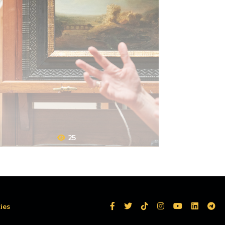
25
ies