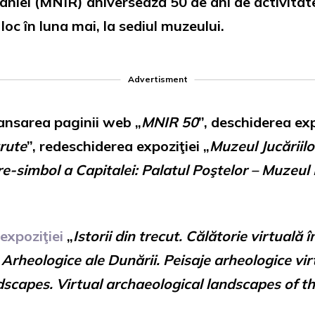
niei (MNIR) aniversează 50 de ani de activitate
oc în luna mai, la sediul muzeului.
Advertisment
lansarea paginii web „
MNIR 50
”, deschiderea exp
ărute
”, redeschiderea expoziţiei „
Muzeul Jucăriilo
re-simbol a Capitalei: Palatul Poştelor – Muzeul
expoziţiei
„
Istorii din trecut. Călătorie virtuală 
 Arheologice ale Dunării. Peisaje arheologice vir
scapes. Virtual archaeological landscapes of t