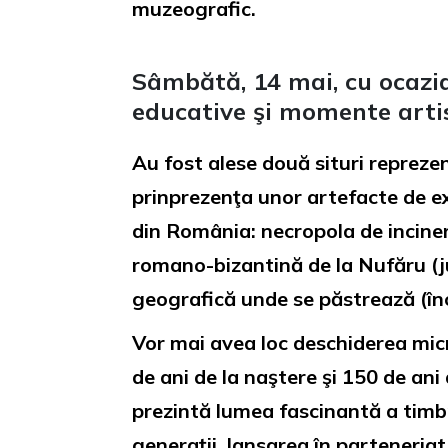
muzeografic.
Sâmbătă, 14 mai, cu ocazia
educative şi momente arti
Au fost alese două situri reprezen
prinprezenţa unor artefacte de exce
din România: necropola de incinera
romano-bizantină de la Nufăru (ju
geografică unde se păstrează (înc
Vor mai avea loc deschiderea micr
de ani de la naştere şi 150 de ani
prezintă lumea fascinantă a timbr
generaţii, lansarea în parteneriat 