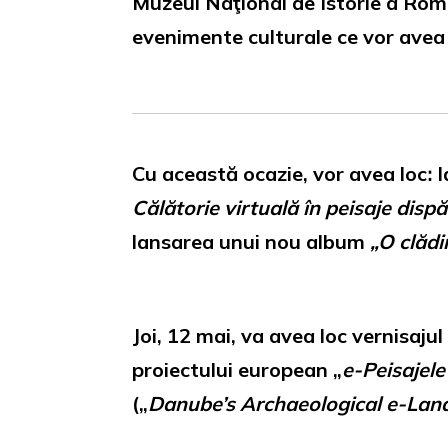
Muzeul Naţional de Istorie a Româ
evenimente culturale ce vor avea l
Cu această ocazie, vor avea locꓽ 
Călătorie virtuală în peisaje disp
lansarea unui nou album
„O clădi
Joi, 12 mai, va avea loc vernisajul
proiectului european „
e-Peisajele
(„
Danube’s Archaeological e-Land