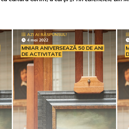
AZI AI RĂSPUNSUL!
4 mai 2022
MNIAR ANIVERSEAZĂ 50 DE ANI
M
DE ACTIVITATE
D