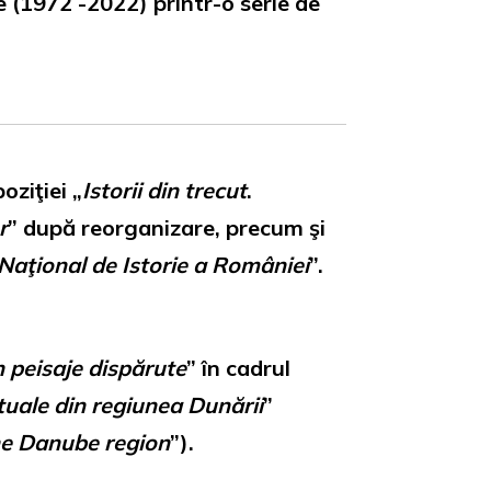
 (1972 -2022) printr-o serie de
oziţiei „
Istorii din trecut
.
r
” după reorganizare, precum şi
 Naţional de Istorie a României
”.
în peisaje dispărute
” în cadrul
tuale din regiunea Dunării
”
he Danube region
”).