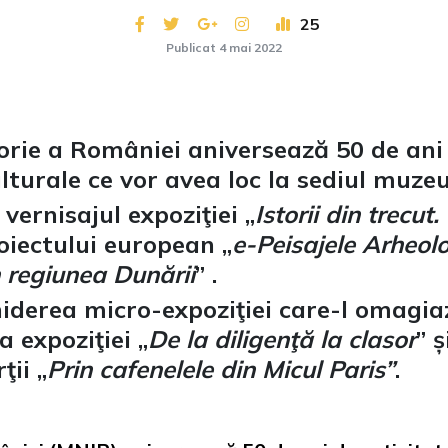
25
Publicat 4 mai 2022
orie a României aniversează 50 de ani 
turale ce vor avea loc la sediul muzeu
 vernisajul expoziţiei „
Istorii din trecut
roiectului european „
e-Peisajele Arheolo
n regiunea Dunării
” .
iderea micro-expoziţiei care-l omagia
 expoziţiei „
De la diligenţă la clasor
” 
ţii „
Prin cafenelele din Micul Paris”
.