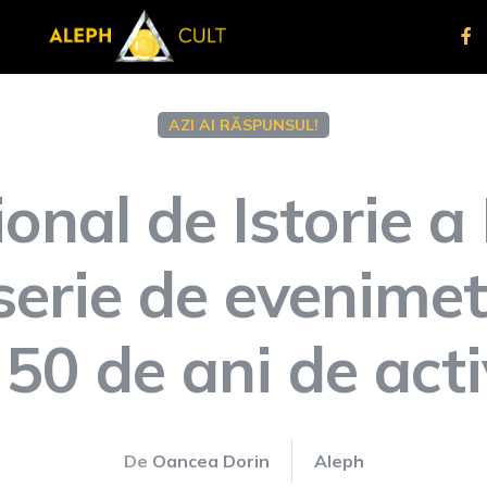
AZI AI RĂSPUNSUL!
onal de Istorie a
 serie de evenimet
50 de ani de acti
De
Oancea Dorin
Aleph