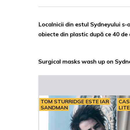
Localnicii din estul Sydneyului s-a
obiecte din plastic după ce 40 de
Surgical masks wash up on Sydney
TOM STURRIDGE ESTE IAR
CAS
SANDMAN
LIT