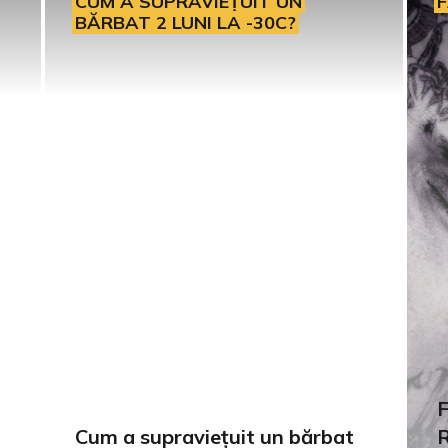
CUM A SUPRAVIEȚUIT UN
F
BĂRBAT 2 LUNI LA -30C?
F
Cum a supraviețuit un bărbat
R