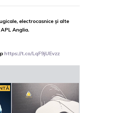
ugicale, electrocasnice și alte
, APL Anglia.
ip
https://t.co/LqF9jUEvzz
INTĂ