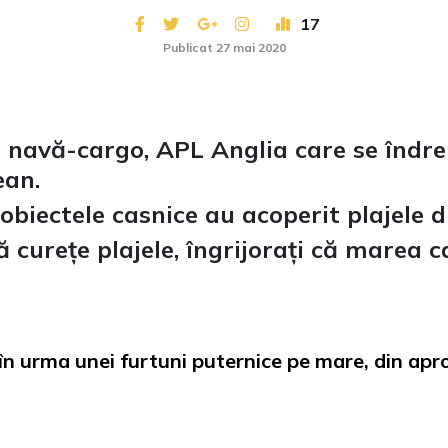
17
Publicat 27 mai 2020
 navă-cargo, APL Anglia care se îndre
ean
.
 obiectele casnice au acoperit plajele 
ă curețe plajele, îngrijorați că marea c
n urma unei furtuni puternice pe mare, din aprop