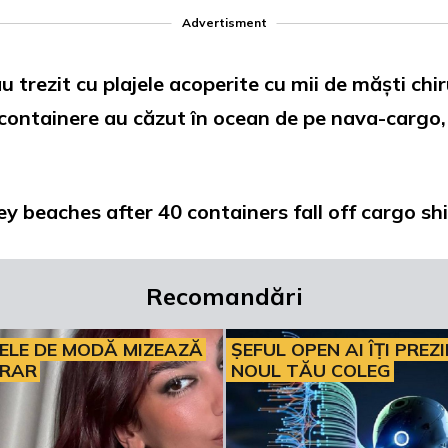
Advertisment
u trezit cu plajele acoperite cu mii de măști chir
 containere au căzut în ocean de pe nava-cargo
 beaches after 40 containers fall off cargo sh
Recomandări
ELE DE MODĂ MIZEAZĂ
ȘEFUL OPEN AI ÎȚI PREZ
ERAR
NOUL TĂU COLEG