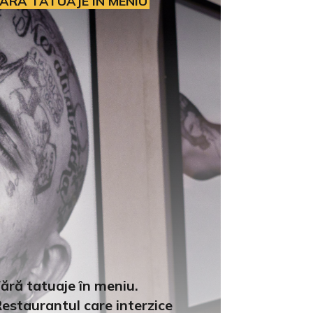
ĂRĂ TATUAJE ÎN MENIU
ără tatuaje în meniu.
estaurantul care interzice