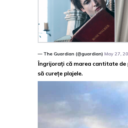
— The Guardian (@guardian)
May 27, 2
Îngrijorați că marea cantitate de
să curețe plajele.