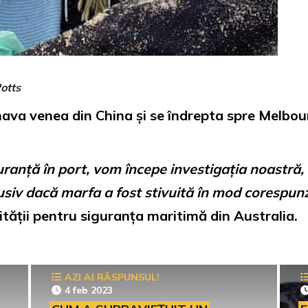
otts
ava venea din China și se îndrepta spre Melbour
uranță în port, vom începe investigația noastră,
usiv dacă marfa a fost stivuită în mod corespunz
ității pentru siguranța maritimă din Australia.
AZI AI RĂSPUNSUL!
4 feb 2023