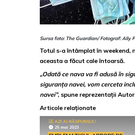
Sursa foto: The Guardian/ Fotograf: Aliy P
Totul s-a întâmplat în weekend, n
aceasta a făcut cale întoarsă.
„Odată ce nava va fi adusă în sig
siguranța navei, vom cerceta incl
navei”
, spune reprezentații Autor
Articole relaționate
AZI AI RĂSPUNSUL!
25 mai 2023