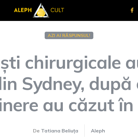
AZI AI RĂSPUNSUL!
ști chirurgicale a
din Sydney, după
inere au căzut în
De
Tatiana Beliuța
Aleph