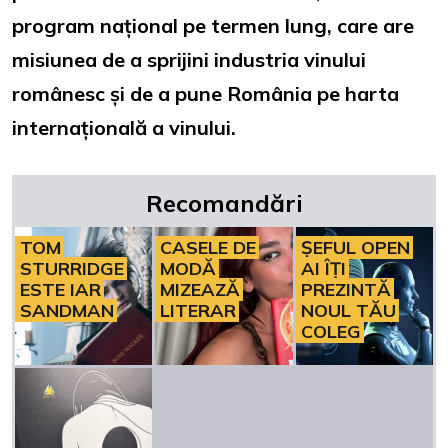
program național pe termen lung, care are
misiunea de a sprijini industria vinului
românesc și de a pune România pe harta
internațională a vinului.
Recomandări
TOM
CASELE DE
ȘEFUL OPEN
STURRIDGE
MODĂ
AI ÎȚI
ESTE IAR
MIZEAZĂ
PREZINTĂ
SANDMAN
LITERAR
NOUL TĂU
COLEG