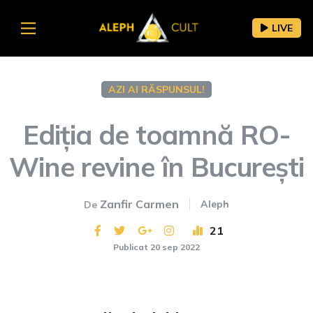
LIVE
AZI AI RĂSPUNSUL!
Ediția de toamnă RO-
Wine revine în București
Zanfir Carmen
Aleph
De
21
Publicat 20 sep 2022