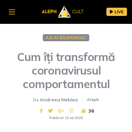
LIVE
AZI AI RĂSPUNSUL!
Cum îți transformă
coronavirusul
comportamentul
Andreea Neblea
Aleph
De
36
Publicat 22 iul 2020