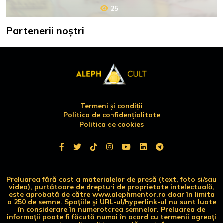
25
Partenerii noștri
Termeni și condiții
Politica de confidențialitate
Politica de cookies
Preluarea fără cost a materialelor de presă (text, foto si/sau
video), purtătoare de drepturi de proprietate intelectuală,
este aprobată de către www.alephmentor.ro doar în limita
a 250 de semne. Spaţiile şi URL-ul/hyperlink-ul nu sunt luate
în considerare în numerotarea semnelor. Preluarea de
informaţii poate fi făcută numai în acord cu termenii agreaţi