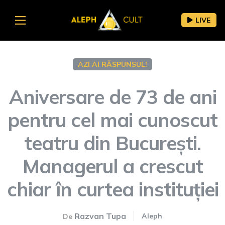
LIVE
AZI AI RĂSPUNSUL!
Aniversare de 73 de ani
pentru cel mai cunoscut
teatru din București.
Managerul a crescut
chiar în curtea instituției
Razvan Tupa
Aleph
De