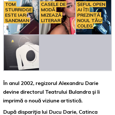
TOM
CASELE DE
ȘEFUL OPEN
STURRIDGE
MODĂ
AI ÎȚI
ESTE IAR
MIZEAZĂ
PREZINTĂ
SANDMAN
LITERAR
NOUL TĂU
COLEG
În anul 2002, regizorul Alexandru Darie
devine directorul Teatrului Bulandra şi îi
imprimă o nouă viziune artistică.
După dispariţia lui Ducu Darie, Catinca