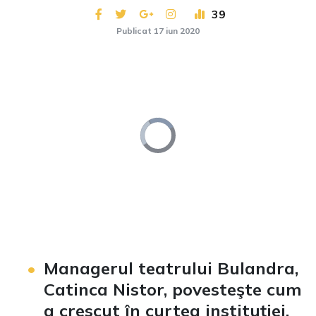
39
Publicat 17 iun 2020
Video
Player
is
loading.
Loaded
:
Unmute
0%
Managerul teatrului Bulandra,
Catinca Nistor, povesteşte cum
a crescut în curtea instituţiei.