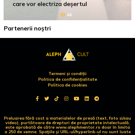
care vor electriza deșertul
46
Partenerii noștri
Termeni și condiții
Politica de confidențialitate
Politica de cookies
Preluarea fără cost a materialelor de presă (text, foto si/sau
video), purtătoare de drepturi de proprietate intelectuală,
este aprobată de către www.alephmentor.ro doar în limita
a 250 de semne. Spaţiile şi URL-ul/hyperlink-ul nu sunt luate