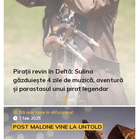
Pirații revin în Deltă: Sulina
găzduiește 4 zile de muzică, aventură
și parastasul unui pirat legendar
40
Dă mai tare în difuzoare!
7 feb 2025
POST MALONE VINE LA UNTOLD