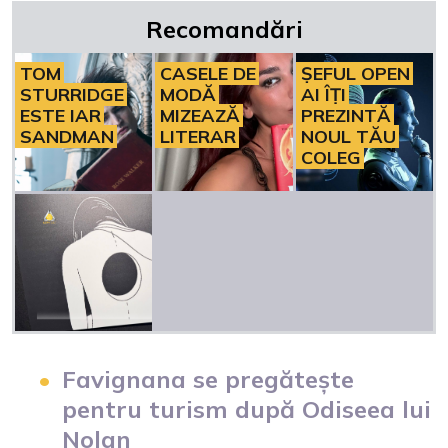
Recomandări
TOM
CASELE DE
ȘEFUL OPEN
STURRIDGE
MODĂ
AI ÎȚI
ESTE IAR
MIZEAZĂ
PREZINTĂ
SANDMAN
LITERAR
NOUL TĂU
COLEG
Favignana se pregătește
pentru turism după Odiseea lui
Nolan