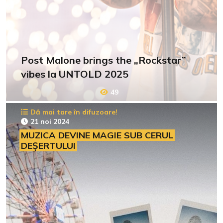
Post Malone brings the „Rockstar”
vibes la UNTOLD 2025
49
Dă mai tare în difuzoare!
21 noi 2024
MUZICA DEVINE MAGIE SUB CERUL
DEȘERTULUI