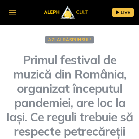
LIVE
AZI AI RĂSPUNSUL!
Primul festival de
muzică din România,
organizat începutul
pandemiei, are loc la
Iași. Ce reguli trebuie să
respecte petrecăreții