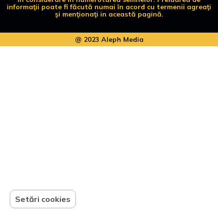
informaţii poate fi făcută numai în acord cu termenii agreaţi
şi menţionaţi in această pagină.
@ 2023 Aleph Media
Setări cookies