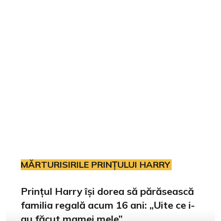
MĂRTURISIRILE PRINȚULUI HARRY
Prințul Harry își dorea să părăsească
familia regală acum 16 ani: „Uite ce i-
au făcut mamei mele”