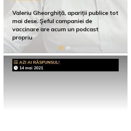
Valeriu Gheorghiță, apariții publice tot
mai dese. Șeful campaniei de
vaccinare are acum un podcast
propriu
19
AZI AI RĂSPUNSUL!
14 mai 2021