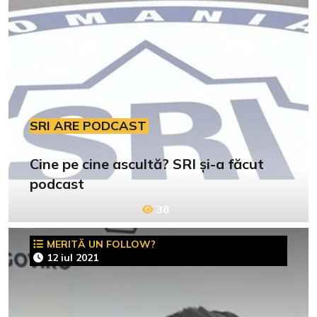
SRI ARE PODCAST
Cine pe cine ascultă? SRI și-a făcut
podcast
38
MERITĂ UN FOLLOW?
12 iul 2021