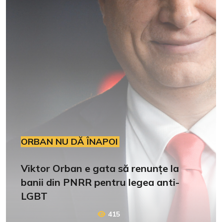
ORBAN NU DĂ ÎNAPOI
Viktor Orban e gata să renunțe la
banii din PNRR pentru legea anti-
LGBT
415